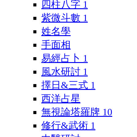
四柱八字
1
紫微斗數
1
姓名學
手面相
易經占卜
1
風水研討
1
擇日&三式
1
西洋占星
無視論塔羅牌
10
修行&武術
1