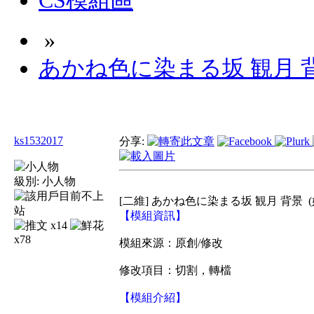
CS模組區
»
あかね色に染まる坂 観月 
ks1532017
分享:
級別:
小人物
[二維] あかね色に染まる坂 観月 背景
【模組資訊】
x14
x78
模組來源：原創/修改
修改項目：切割，轉檔
【模組介紹】