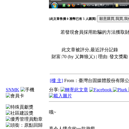
[此文章售價
0
雅幣已有
5
人購買]
若發現會員採用欺騙的方法獲取財富
此文章被評分,最近評分記錄
財富:70 (by 乂舞狼乂) | 理由:
發文獎勵
[樓 主]
From：臺灣台固媒體股份有限公
SNMK
分享:
哦~
真令人懷念的一款遊戲