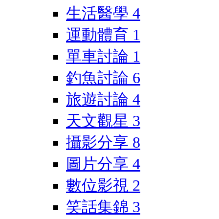
生活醫學
4
運動體育
1
單車討論
1
釣魚討論
6
旅遊討論
4
天文觀星
3
攝影分享
8
圖片分享
4
數位影視
2
笑話集錦
3