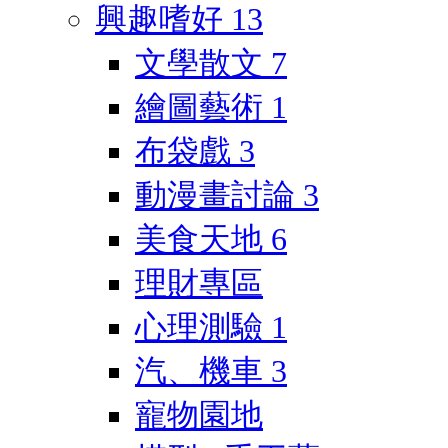
興趣嗜好
13
文學散文
7
繪圖藝術
1
布袋戲
3
動漫畫討論
3
美食天地
6
理財專區
心理測驗
1
汽、機車
3
寵物園地