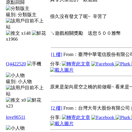
原點回歸
級別:
分類版主
很久沒有發文了呢~ 辛苦了
x148
↘遊戲相關獎勵 送您５００雅幣
x1966
[1 樓]
From：臺灣中華電信股份有限公司
Q4422520
分享:
級別:
小人物
原來是架向星空之橋的前做喔~ 看來是
x0
x23
[2 樓]
From：台灣大哥大股份有限公司 
love96511
分享: