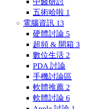
中醫研討
五術哈啦
1
電腦資訊
13
硬體討論
5
超頻 & 開箱
3
數位生活
2
PDA 討論
手機討論區
軟體推薦
2
軟體討論
6
Apple 討論
1