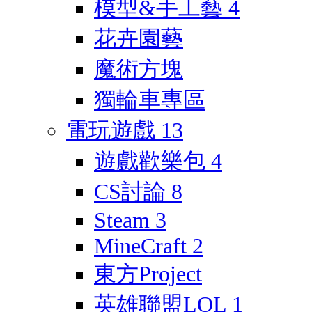
模型&手工藝
4
花卉園藝
魔術方塊
獨輪車專區
電玩遊戲
13
遊戲歡樂包
4
CS討論
8
Steam
3
MineCraft
2
東方Project
英雄聯盟LOL
1