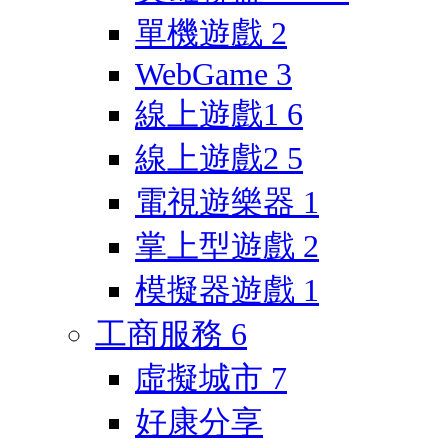
單機遊戲
2
WebGame
3
線上遊戲1
6
線上遊戲2
5
電視遊樂器
1
掌上型遊戲
2
模擬器遊戲
1
工商服務
6
虛擬城市
7
好康分享