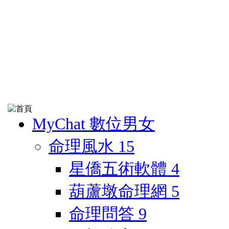
MyChat 數位男女
命理風水
15
星僑五術軟體
4
葫蘆墩命理網
5
命理問答
9