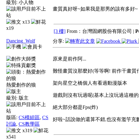
級別:
小人物
畫質真好呀~如果我是那男的該有多好~
x13
x19
[3 樓]
From：台灣固網股份有限公司 |
P
Dancing_Wolf
分享:
原來是前作阿...
難怪畫質沒那麼好(等等啊! 前作干畫質什
架向星空之橋個人有看過動漫版本
熱愛創作的狼
遊戲則沒有玩過呢(基本上沒玩過這種的
級別:
版主
絕大部分都是Fps(炸)
版區:
CS模組區
,
CS
好啦~話說做的還算不錯,也沒有濫竽充
討論
,
CS教學區
x319
x541