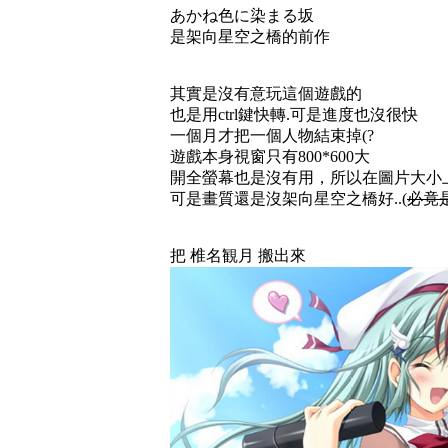
あかね色に染まる坂
是架向星空之橋的前作
其實是沒有意玩這個遊戲的
也是用ctrl鍵快轉.可是進度也沒很快
一個月才把一個人物結束掉(?
遊戲本身視窗只有800*600大
開全螢幕也是沒有用，所以在圖片大小
可是畫質還是沒架向星空之橋好..(
必竟
把 椎名観月 搬出來