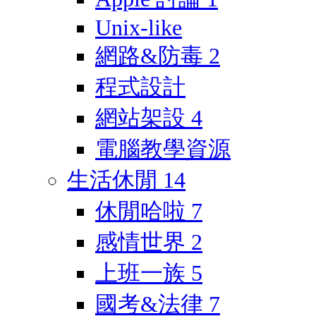
Unix-like
網路&防毒
2
程式設計
網站架設
4
電腦教學資源
生活休閒
14
休閒哈啦
7
感情世界
2
上班一族
5
國考&法律
7