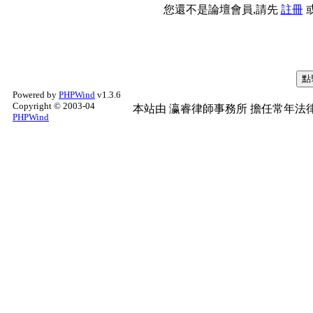
您還不是論壇會員,請先
註冊
Powered by
PHPWind
v1.3.6
Copyright © 2003-04
本站由
瀛睿律師事務所
擔任常年法律
PHPWind