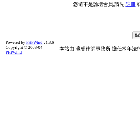
您還不是論壇會員,請先
註冊
Powered by
PHPWind
v1.3.6
Copyright © 2003-04
本站由
瀛睿律師事務所
擔任常年法律
PHPWind