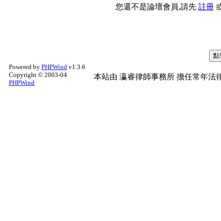
您還不是論壇會員,請先
註冊
Powered by
PHPWind
v1.3.6
Copyright © 2003-04
本站由
瀛睿律師事務所
擔任常年法律
PHPWind