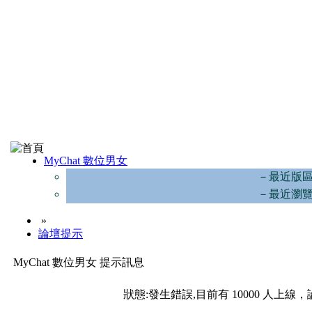
MyChat 數位男女
－最近版
－最近瀏
»
論壇提示
MyChat 數位男女 提示訊息
狀態:發生錯誤,目前有 10000 人上線