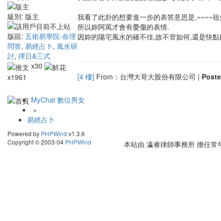
級別:
版主
我看了此卦的想要進一步的表答意思是,~~~~
所以妳阿罵才會有憂傷的表情.
版區:
五術易學院-命理
因妳的陽宅風水的確不佳,故不管如何,還是快點
問答
,
易經占卜
,
風水研
討
,
擇日&三式
x30
[4 樓]
From：台灣大哥大股份有限公司 |
Post
x1961
MyChat 數位男女
»
易經占卜
Powered by
PHPWind
v1.3.6
Copyright © 2003-04
PHPWind
本站由
瀛睿律師事務所
擔任常年