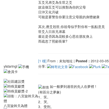
五爻兄弟爻為生世之爻
故這個五爻可以推類為你的父母
日沖又化月破
可能是要警告你要注意父母親的身體健康
其次,應爻剋世,你祖母似乎對你有一點點意見
世爻入日辰兄弟墓
最近是否因為花較多心思在朋友身上
而疏忽了照顧長輩?
[1 樓]
From：未知地址 |
Posted：
2012-03-05 
ylstaringl
分享:
如一般夢到過世的先人在夢裡 !
(有區分之夢象)
1、笑。
2、哭。
八宮旋斡天為體
3、受刑。