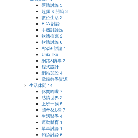
硬體討論
5
超頻 & 開箱
3
數位生活
2
PDA 討論
手機討論區
軟體推薦
2
軟體討論
6
Apple 討論
1
Unix-like
網路&防毒
2
程式設計
網站架設
4
電腦教學資源
生活休閒
14
休閒哈啦
7
感情世界
2
上班一族
5
國考&法律
7
生活醫學
4
運動體育
1
單車討論
1
釣魚討論
6