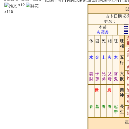
x12
【
x115
占卜日期 公元
姓名：
☲
本卦
☱
火澤睽
休
囚
死
相
旺
旺
相
水
金
土
火
木
五
行
妻
子
兄
父
官
六
財
孫
弟
母
鬼
親
世
應
用
神
衰
墓
養
養
冠
長
帶
生
星