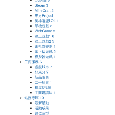
CS討論
8
Steam
3
MineCraft
2
東方Project
英雄聯盟LOL
1
單機遊戲
2
WebGame
3
線上遊戲1
6
線上遊戲2
5
電視遊樂器
1
掌上型遊戲
2
模擬器遊戲
1
工商服務
6
虛擬城市
7
好康分享
新品販售
二手拍賣
1
租屋&找屋
工商建議區
1
站務專區
10
最新活動
活動成果
數位造型