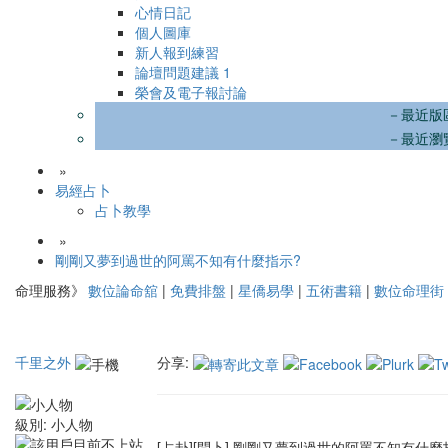
心情日記
個人圖庫
新人報到練習
論壇問題建議
1
榮會及電子報討論
－最近版
－最近瀏
»
易經占卜
占卜教學
»
剛剛又夢到過世的阿罵不知有什麼指示?
命理服務》
數位論命舘
|
免費排盤
|
星僑易學
|
五術書籍
|
數位命理街
千里之外
分享:
級別:
小人物
[占卦][問卜] 剛剛又夢到過世的阿罵不知有什麼