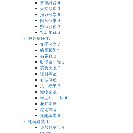
旅遊討論
4
天文觀星
3
攝影分享
8
圖片分享
4
數位影視
2
笑話集錦
3
興趣嗜好
13
文學散文
7
繪圖藝術
1
布袋戲
3
動漫畫討論
3
美食天地
6
理財專區
心理測驗
1
汽、機車
3
寵物園地
模型&手工藝
4
花卉園藝
魔術方塊
獨輪車專區
電玩遊戲
13
遊戲歡樂包
4