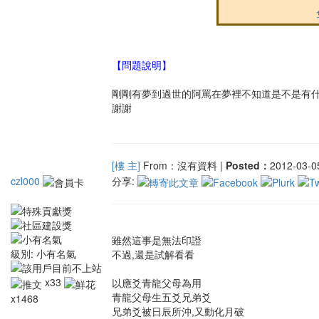
【問題說明】
剛剛有夢到過世的阿罵在夢裡不知道是不是有
謝謝
[樓 主]
From：沒有資料 |
Posted：
2012-03-05
czl000
分享:
雖然這事是無法印證
級別:
小有名氣
不過,還是試解看看
x33
以應爻青龍父母為用
青龍父母生五爻兄弟爻
x1468
兄弟爻被日辰所沖,又動化月破