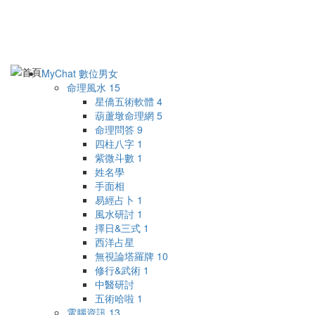
MyChat 數位男女
命理風水
15
星僑五術軟體
4
葫蘆墩命理網
5
命理問答
9
四柱八字
1
紫微斗數
1
姓名學
手面相
易經占卜
1
風水研討
1
擇日&三式
1
西洋占星
無視論塔羅牌
10
修行&武術
1
中醫研討
五術哈啦
1
電腦資訊
13