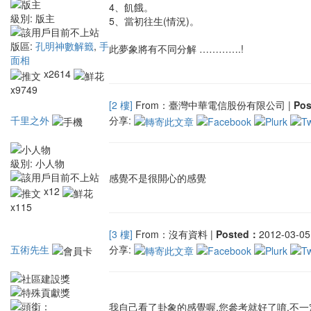
4、飢餓。
級別:
版主
5、當初往生(情況)。
版區:
孔明神數解籤
,
手
此夢象將有不同分解 ………….!
面相
x2614
x9749
[2 樓]
From：臺灣中華電信股份有限公司 |
Po
千里之外
分享:
級別:
小人物
感覺不是很開心的感覺
x12
x115
[3 樓]
From：沒有資料 |
Posted：
2012-03-05 
五術先生
分享:
我自己看了卦象的感覺喔,您參考就好了唷.不一