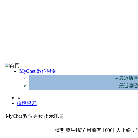
MyChat 數位男女
－最近版
－最近瀏
»
論壇提示
MyChat 數位男女 提示訊息
狀態:發生錯誤,目前有 10001 人上線