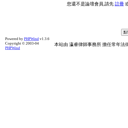
您還不是論壇會員,請先
註冊
Powered by
PHPWind
v1.3.6
Copyright © 2003-04
本站由
瀛睿律師事務所
擔任常年法律
PHPWind