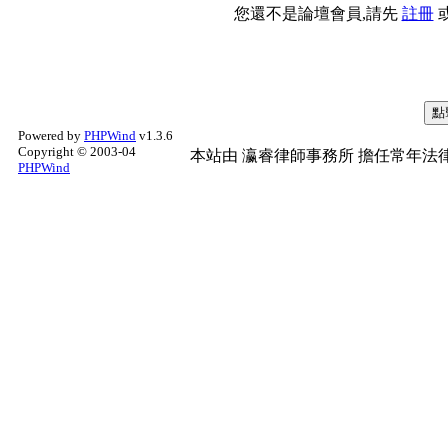
您還不是論壇會員,請先
註冊
Powered by
PHPWind
v1.3.6
Copyright © 2003-04
本站由
瀛睿律師事務所
擔任常年法律
PHPWind