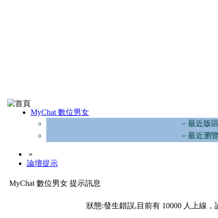
MyChat 數位男女
－最近版
－最近瀏
»
論壇提示
MyChat 數位男女 提示訊息
狀態:發生錯誤,目前有 10000 人上線