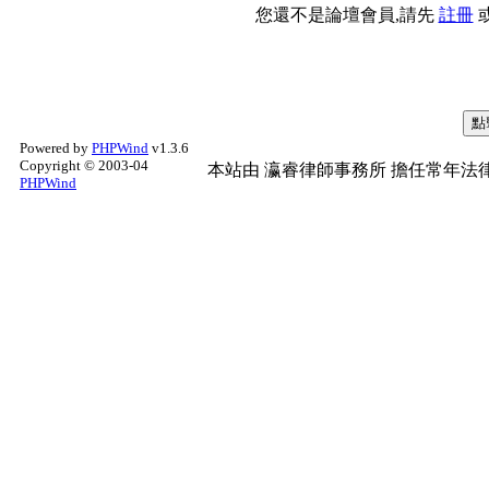
您還不是論壇會員,請先
註冊
Powered by
PHPWind
v1.3.6
Copyright © 2003-04
本站由
瀛睿律師事務所
擔任常年法律
PHPWind