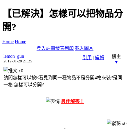
【已解決】怎樣可以把物品分
開?
Home
Home
登入
註冊
發表
列印
載入圖片
lemon_gun
樓主
引用
|
編輯
2012-01-29 21:25
▼
x
0
請問怎樣可以按E看見到同一種物品不是分開4格來裝?是同
一格 怎樣可以分開?
最佳解答！
x
0