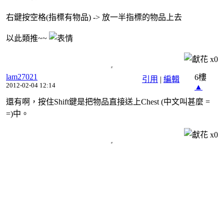
右鍵按空格(指標有物品) -> 放一半指標的物品上去
以此類推~~
x
0
lam27021
6樓
引用
|
編輯
2012-02-04 12:14
▲
還有啊，按住Shift鍵是把物品直接送上Chest (中文叫甚麼 =
=)中。
x
0