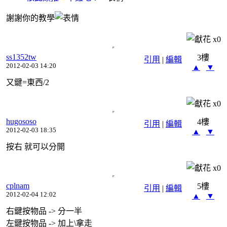
謝謝你的教學
x
0
ss1352tw
3樓
引用
|
編輯
2012-02-03 14:20
▲
▼
又鍵=東西/2
x
0
hugososo
4樓
引用
|
編輯
2012-02-03 18:35
▲
▼
按右 就可以分開
x
0
cplnam
5樓
引用
|
編輯
2012-02-04 12:02
▲
▼
右鍵按物品 -> 分一半
左鍵按物品 -> 加上\拿走