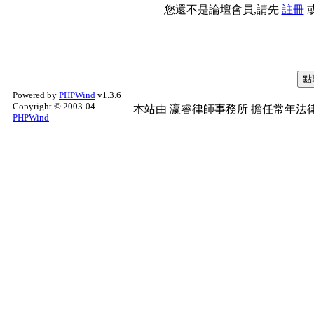
您還不是論壇會員,請先
註冊
Powered by
PHPWind
v1.3.6
Copyright © 2003-04
本站由
瀛睿律師事務所
擔任常年法律
PHPWind