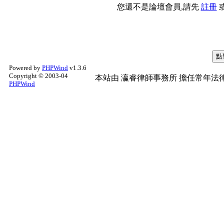
您還不是論壇會員,請先
註冊
Powered by
PHPWind
v1.3.6
Copyright © 2003-04
本站由
瀛睿律師事務所
擔任常年法律
PHPWind