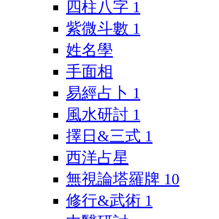
四柱八字
1
紫微斗數
1
姓名學
手面相
易經占卜
1
風水研討
1
擇日&三式
1
西洋占星
無視論塔羅牌
10
修行&武術
1