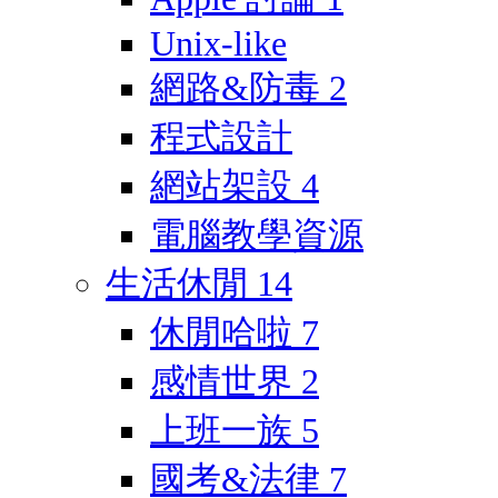
Unix-like
網路&防毒
2
程式設計
網站架設
4
電腦教學資源
生活休閒
14
休閒哈啦
7
感情世界
2
上班一族
5
國考&法律
7