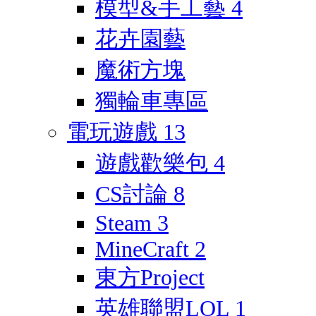
模型&手工藝
4
花卉園藝
魔術方塊
獨輪車專區
電玩遊戲
13
遊戲歡樂包
4
CS討論
8
Steam
3
MineCraft
2
東方Project
英雄聯盟LOL
1