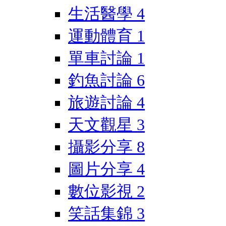
生活醫學
4
運動體育
1
單車討論
1
釣魚討論
6
旅遊討論
4
天文觀星
3
攝影分享
8
圖片分享
4
數位影視
2
笑話集錦
3