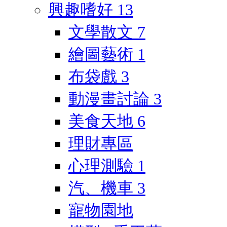
興趣嗜好
13
文學散文
7
繪圖藝術
1
布袋戲
3
動漫畫討論
3
美食天地
6
理財專區
心理測驗
1
汽、機車
3
寵物園地