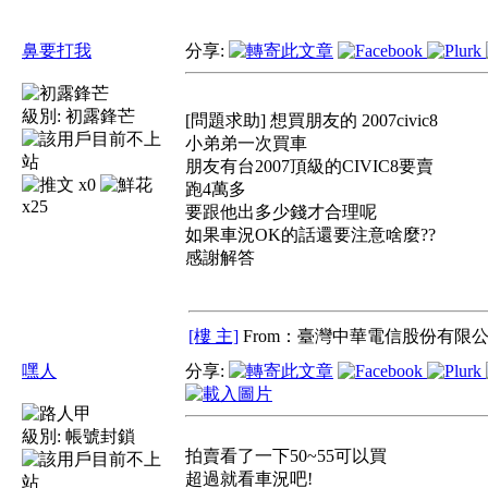
鼻要打我
分享:
級別:
初露鋒芒
[問題求助] 想買朋友的 2007civic8
小弟弟一次買車
朋友有台2007頂級的CIVIC8要賣
x0
跑4萬多
x25
要跟他出多少錢才合理呢
如果車況OK的話還要注意啥麼??
感謝解答
[樓 主]
From：臺灣中華電信股份有限公
嘿人
分享:
級別:
帳號封鎖
拍賣看了一下50~55可以買
超過就看車況吧!