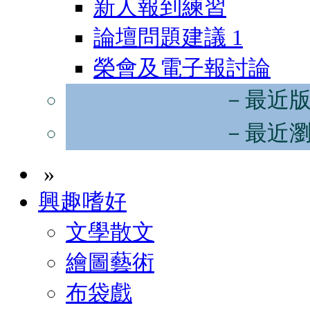
新人報到練習
論壇問題建議
1
榮會及電子報討論
－最近
－最近
»
興趣嗜好
文學散文
繪圖藝術
布袋戲