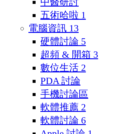
中醫研討
五術哈啦
1
電腦資訊
13
硬體討論
5
超頻 & 開箱
3
數位生活
2
PDA 討論
手機討論區
軟體推薦
2
軟體討論
6
Apple 討論
1