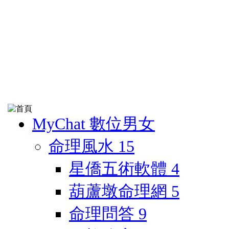
MyChat 數位男女
命理風水
15
星僑五術軟體
4
葫蘆墩命理網
5
命理問答
9