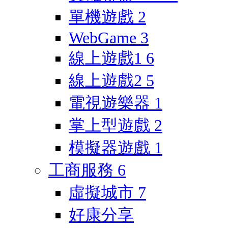
單機遊戲
2
WebGame
3
線上遊戲1
6
線上遊戲2
5
電視遊樂器
1
掌上型遊戲
2
模擬器遊戲
1
工商服務
6
虛擬城市
7
好康分享