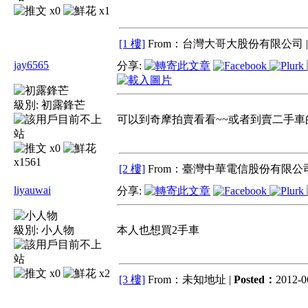
x0
x1
[1 樓]
From：台灣大哥大股份有限公司 
jay6565
分享:
級別:
初露鋒芒
可以到奇摩拍賣看看~~或者到賣二手車
x0
x1561
[2 樓]
From：臺灣中華電信股份有限公司
liyauwai
分享:
級別:
小人物
本人也想買2手車
x0
x2
[3 樓]
From：未知地址 |
Posted：
2012-0