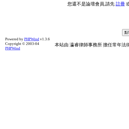
您還不是論壇會員,請先
註冊
Powered by
PHPWind
v1.3.6
Copyright © 2003-04
本站由
瀛睿律師事務所
擔任常年法律
PHPWind