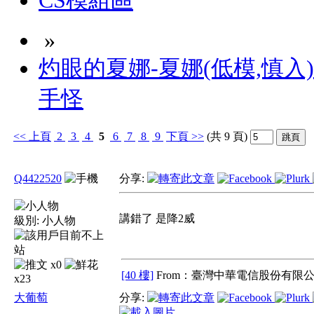
CS模組區
»
灼眼的夏娜-夏娜(低模,慎入
手怪
<<
上頁
2
3
4
5
6
7
8
9
下頁
>>
(共 9 頁)
Q4422520
分享:
講錯了 是降2威
級別:
小人物
x0
[40 樓]
From：臺灣中華電信股份有限公
x23
大葡萄
分享: