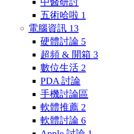
中醫研討
五術哈啦
1
電腦資訊
13
硬體討論
5
超頻 & 開箱
3
數位生活
2
PDA 討論
手機討論區
軟體推薦
2
軟體討論
6
Apple 討論
1