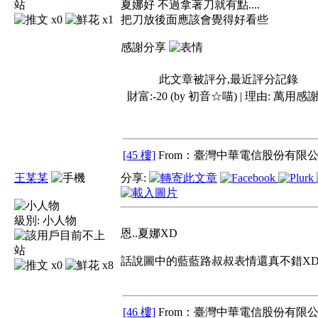
夏娜好 不過拿著刀就有點....
x0
x1
把刀放後面應該會覺得好看些
感謝分享
此文章被評分,最近評分記錄
財富:-20 (by 初音☆喵) | 理由:
萬用感
[45 樓]
From：臺灣中華電信股份有限公
王某某
分享:
級別:
小人物
恩..夏娜XD
話說圖中的藍藍路叔叔表情還真不錯X
x0
x8
[46 樓]
From：臺灣中華電信股份有限公