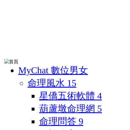
MyChat 數位男女
命理風水
15
星僑五術軟體
4
葫蘆墩命理網
5
命理問答
9