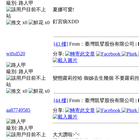
級別:
路人甲
夏娜可愛!
釘宮病XDD
x0
x0
[43 樓]
From：臺灣凱擘股份有限公司 |
wtfxd520
分享:
級別:
路人甲
變態蘿莉控哈 御姊去生幾個 不要蘿莉控
x0
x0
[44 樓]
From：臺灣凱擘股份有限公司 |
aa87749585
分享:
級別:
路人甲
大大讚啦>ˇ<