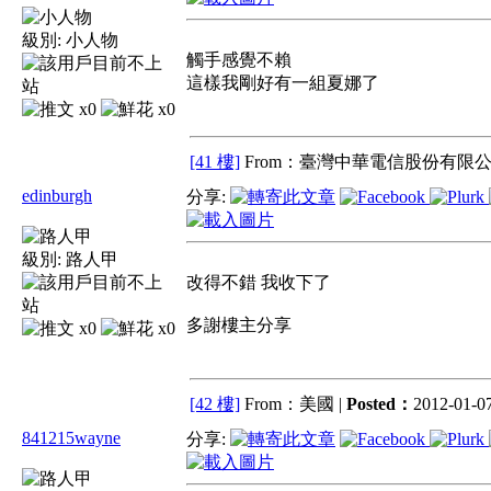
級別:
小人物
觸手感覺不賴
這樣我剛好有一組夏娜了
x0
x0
[41 樓]
From：臺灣中華電信股份有限公
edinburgh
分享:
級別:
路人甲
改得不錯 我收下了
多謝樓主分享
x0
x0
[42 樓]
From：美國 |
Posted：
2012-01-07
841215wayne
分享: