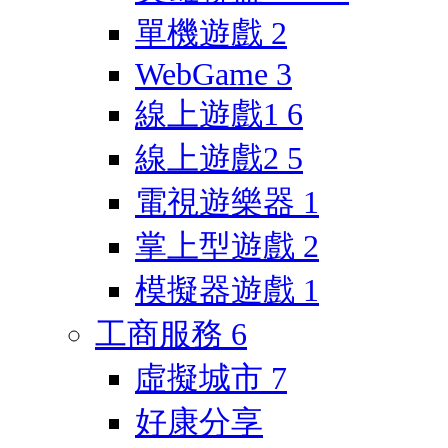
單機遊戲
2
WebGame
3
線上遊戲1
6
線上遊戲2
5
電視遊樂器
1
掌上型遊戲
2
模擬器遊戲
1
工商服務
6
虛擬城市
7
好康分享