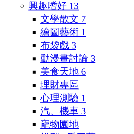
興趣嗜好
13
文學散文
7
繪圖藝術
1
布袋戲
3
動漫畫討論
3
美食天地
6
理財專區
心理測驗
1
汽、機車
3
寵物園地