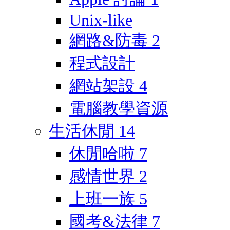
Unix-like
網路&防毒
2
程式設計
網站架設
4
電腦教學資源
生活休閒
14
休閒哈啦
7
感情世界
2
上班一族
5
國考&法律
7