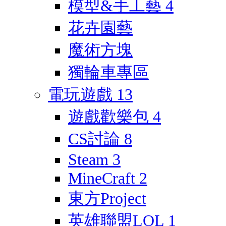
模型&手工藝
4
花卉園藝
魔術方塊
獨輪車專區
電玩遊戲
13
遊戲歡樂包
4
CS討論
8
Steam
3
MineCraft
2
東方Project
英雄聯盟LOL
1