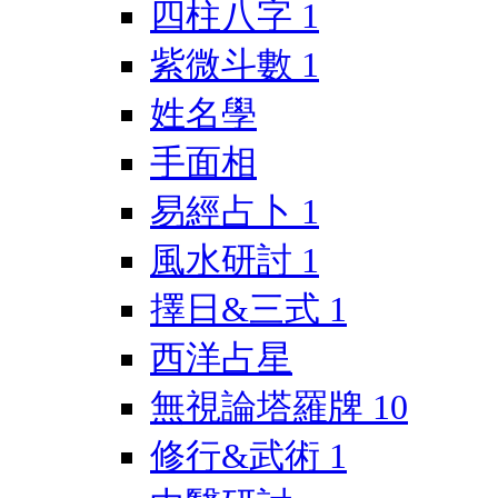
四柱八字
1
紫微斗數
1
姓名學
手面相
易經占卜
1
風水研討
1
擇日&三式
1
西洋占星
無視論塔羅牌
10
修行&武術
1