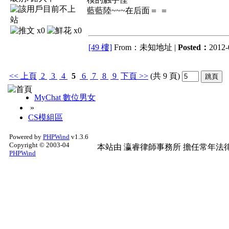
藍藍陸~~~在后面＝ ＝
x0
x0
[49 樓]
From：未知地址 |
Posted：
2012-
<<
上頁
2
3
4
5
6
7
8
9
下頁
>>
(共 9 頁)
MyChat 數位男女
»
CS模組區
Powered by
PHPWind
v1.3.6
Copyright © 2003-04
本站由
瀛睿律師事務所
擔任常年法律
PHPWind