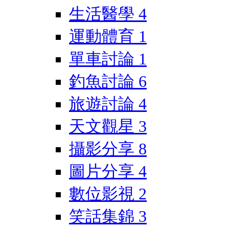
生活醫學
4
運動體育
1
單車討論
1
釣魚討論
6
旅遊討論
4
天文觀星
3
攝影分享
8
圖片分享
4
數位影視
2
笑話集錦
3