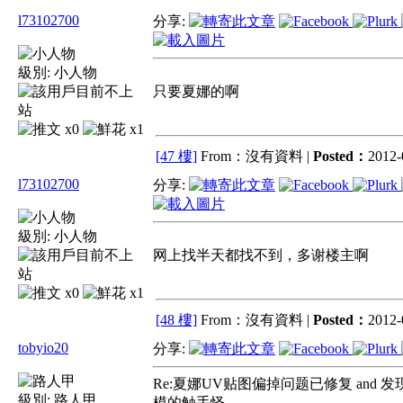
l73102700
分享:
級別:
小人物
只要夏娜的啊
x0
x1
[47 樓]
From：沒有資料 |
Posted：
2012-
l73102700
分享:
級別:
小人物
网上找半天都找不到，多谢楼主啊
x0
x1
[48 樓]
From：沒有資料 |
Posted：
2012-
tobyio20
分享:
Re:夏娜UV贴图偏掉问题已修复 and 发
級別:
路人甲
模的触手怪