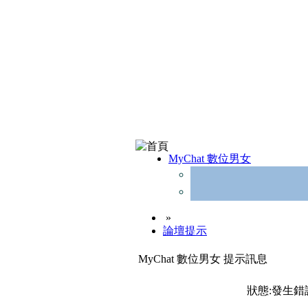
MyChat 數位男女
»
論壇提示
MyChat 數位男女 提示訊息
狀態:發生錯誤