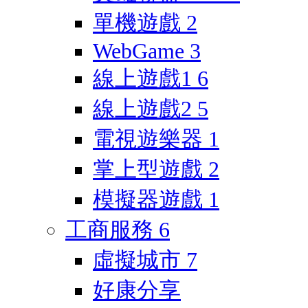
單機遊戲
2
WebGame
3
線上遊戲1
6
線上遊戲2
5
電視遊樂器
1
掌上型遊戲
2
模擬器遊戲
1
工商服務
6
虛擬城市
7
好康分享