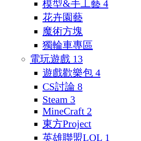
模型&手工藝
4
花卉園藝
魔術方塊
獨輪車專區
電玩遊戲
13
遊戲歡樂包
4
CS討論
8
Steam
3
MineCraft
2
東方Project
英雄聯盟LOL
1