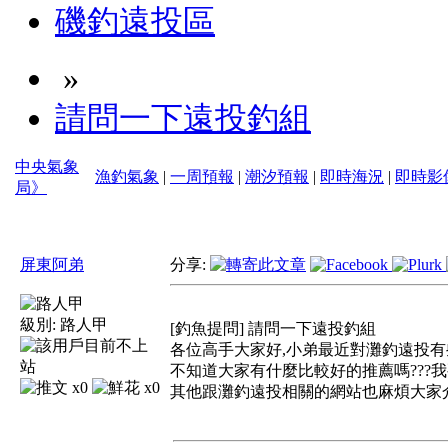
磯釣遠投區
»
請問一下遠投釣組
中央氣象
漁釣氣象
|
一周預報
|
潮汐預報
|
即時海況
|
即時影
局》
屏東阿弟
分享:
級別:
路人甲
[釣魚提問] 請問一下遠投釣組
各位高手大家好,小弟最近對灘釣遠投有些
不知道大家有什麼比較好的推薦嗎???我
x0
x0
其他跟灘釣遠投相關的網站也麻煩大家介紹