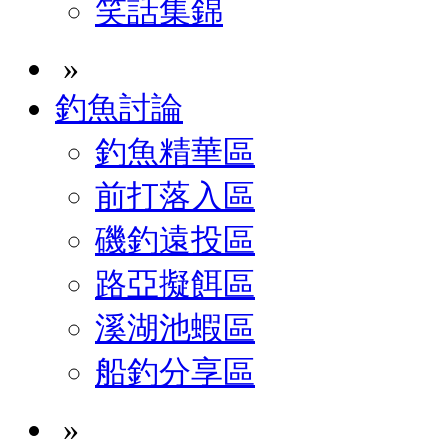
笑話集錦
»
釣魚討論
釣魚精華區
前打落入區
磯釣遠投區
路亞擬餌區
溪湖池蝦區
船釣分享區
»