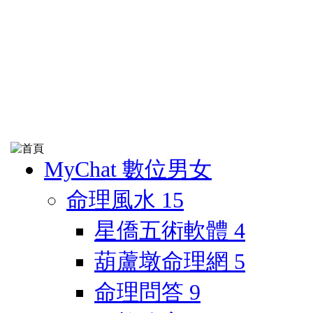
MyChat 數位男女
命理風水
15
星僑五術軟體
4
葫蘆墩命理網
5
命理問答
9