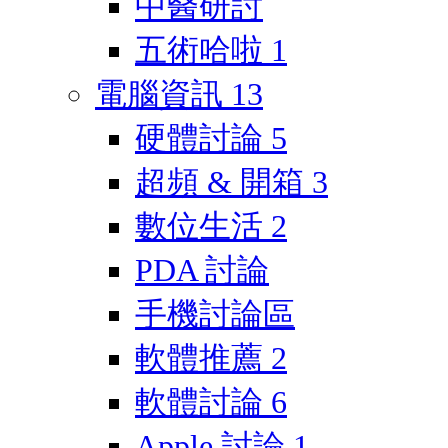
中醫研討
五術哈啦
1
電腦資訊
13
硬體討論
5
超頻 & 開箱
3
數位生活
2
PDA 討論
手機討論區
軟體推薦
2
軟體討論
6
Apple 討論
1