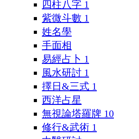
四柱八字
1
紫微斗數
1
姓名學
手面相
易經占卜
1
風水研討
1
擇日&三式
1
西洋占星
無視論塔羅牌
10
修行&武術
1