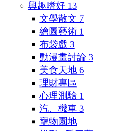
興趣嗜好
13
文學散文
7
繪圖藝術
1
布袋戲
3
動漫畫討論
3
美食天地
6
理財專區
心理測驗
1
汽、機車
3
寵物園地