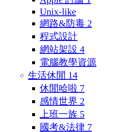
Unix-like
網路&防毒
2
程式設計
網站架設
4
電腦教學資源
生活休閒
14
休閒哈啦
7
感情世界
2
上班一族
5
國考&法律
7