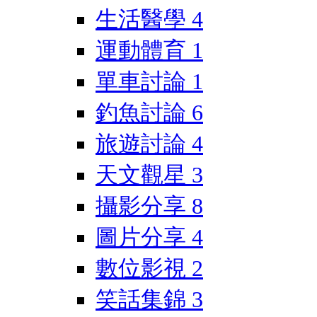
生活醫學
4
運動體育
1
單車討論
1
釣魚討論
6
旅遊討論
4
天文觀星
3
攝影分享
8
圖片分享
4
數位影視
2
笑話集錦
3