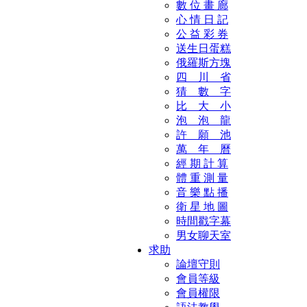
數 位 畫 廊
心 情 日 記
公 益 彩 券
送生日蛋糕
俄羅斯方塊
四 川 省
猜 數 字
比 大 小
泡 泡 龍
許 願 池
萬 年 曆
經 期 計 算
體 重 測 量
音 樂 點 播
衛 星 地 圖
時間戳字幕
男女聊天室
求助
論壇守則
會員等級
會員權限