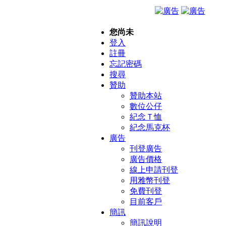
您尚未
登入
註冊
忘記密碼
搜尋
贊助
贊助本站
數位公仔
紀念Ｔ恤
紀念馬克杯
廣告
刊登廣告
廣告價格
線上申請刊登
用雅幣刊登
免費刊登
目前客戶
簡訊
簡訊說明