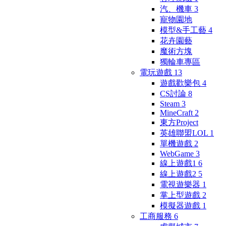
汽、機車
3
寵物園地
模型&手工藝
4
花卉園藝
魔術方塊
獨輪車專區
電玩遊戲
13
遊戲歡樂包
4
CS討論
8
Steam
3
MineCraft
2
東方Project
英雄聯盟LOL
1
單機遊戲
2
WebGame
3
線上遊戲1
6
線上遊戲2
5
電視遊樂器
1
掌上型遊戲
2
模擬器遊戲
1
工商服務
6