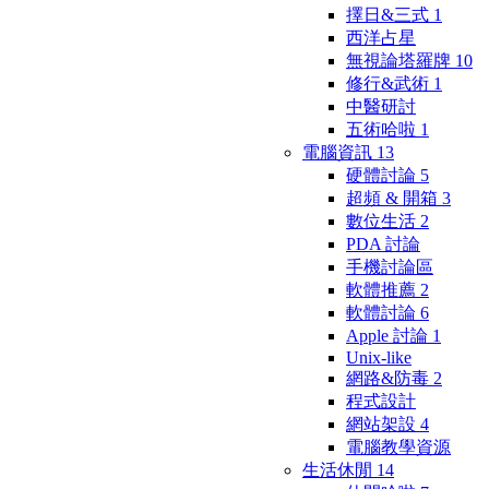
擇日&三式
1
西洋占星
無視論塔羅牌
10
修行&武術
1
中醫研討
五術哈啦
1
電腦資訊
13
硬體討論
5
超頻 & 開箱
3
數位生活
2
PDA 討論
手機討論區
軟體推薦
2
軟體討論
6
Apple 討論
1
Unix-like
網路&防毒
2
程式設計
網站架設
4
電腦教學資源
生活休閒
14