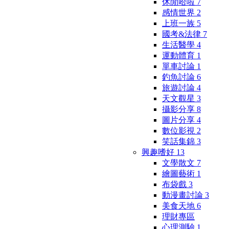
休閒哈啦
7
感情世界
2
上班一族
5
國考&法律
7
生活醫學
4
運動體育
1
單車討論
1
釣魚討論
6
旅遊討論
4
天文觀星
3
攝影分享
8
圖片分享
4
數位影視
2
笑話集錦
3
興趣嗜好
13
文學散文
7
繪圖藝術
1
布袋戲
3
動漫畫討論
3
美食天地
6
理財專區
心理測驗
1