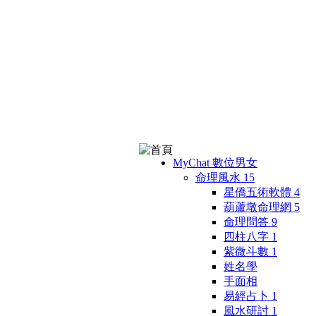
MyChat 數位男女
命理風水
15
星僑五術軟體
4
葫蘆墩命理網
5
命理問答
9
四柱八字
1
紫微斗數
1
姓名學
手面相
易經占卜
1
風水研討
1