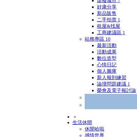
虛擬城市
7
好康分享
新品販售
二手拍賣
1
租屋&找屋
工商建議區
1
站務專區
10
最新活動
活動成果
數位造型
心情日記
個人圖庫
新人報到練習
論壇問題建議
1
榮會及電子報討論
»
生活休閒
休閒哈啦
感情世界