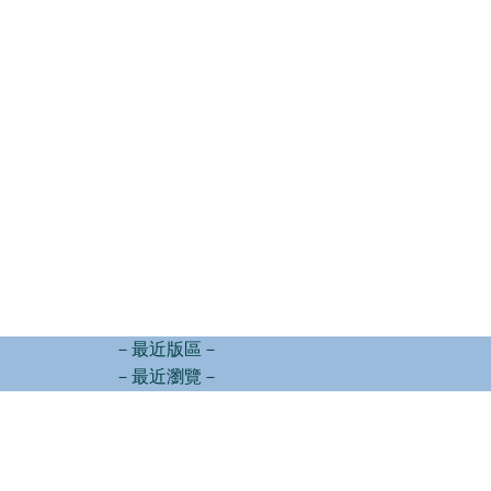
－最近版區－
－最近瀏覽－