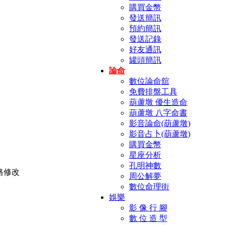
購買金幣
發送簡訊
預約簡訊
發送記錄
好友通訊
罐頭簡訊
論命
數位論命舘
免費排盤工具
葫蘆墩 優生造命
葫蘆墩 八字命書
影音論命(葫蘆墩)
影音占卜(葫蘆墩)
購買金幣
星座分析
孔明神數
周公解夢
數位命理街
娛樂
影 像 行 腳
數 位 造 型