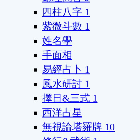
四柱八字
1
紫微斗數
1
姓名學
手面相
易經占卜
1
風水研討
1
擇日&三式
1
西洋占星
無視論塔羅牌
10