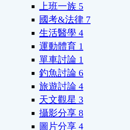
上班一族
5
國考&法律
7
生活醫學
4
運動體育
1
單車討論
1
釣魚討論
6
旅遊討論
4
天文觀星
3
攝影分享
8
圖片分享
4