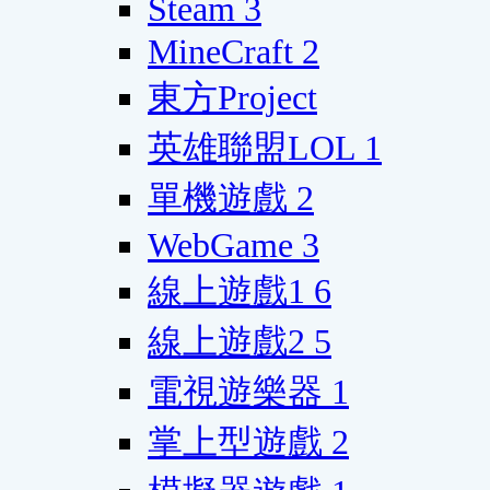
Steam
3
MineCraft
2
東方Project
英雄聯盟LOL
1
單機遊戲
2
WebGame
3
線上遊戲1
6
線上遊戲2
5
電視遊樂器
1
掌上型遊戲
2