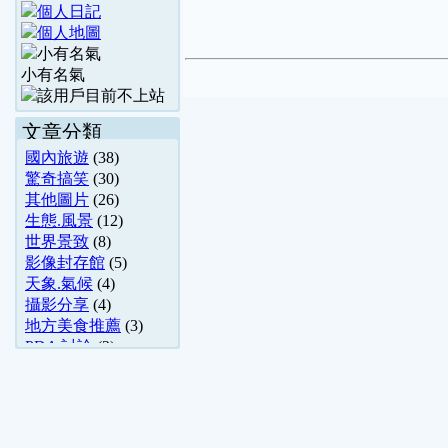
小有名氣
文章分類
國內旅遊
(38)
驚奇搞笑
(30)
其他圖片
(26)
生態.風景
(12)
世界景致
(8)
影像封存館
(5)
天象.氣候
(4)
攝影分享
(4)
地方美食推薦
(3)
PDA 討論
(2)
動漫舊文區
(2)
影評推薦
(1)
硬體哈拉區
(1)
四輪專區
(1)