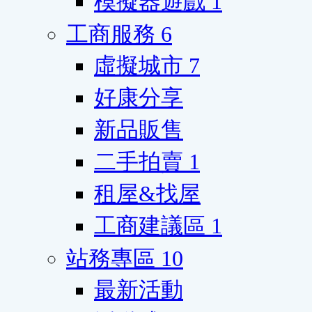
模擬器遊戲
1
工商服務
6
虛擬城市
7
好康分享
新品販售
二手拍賣
1
租屋&找屋
工商建議區
1
站務專區
10
最新活動