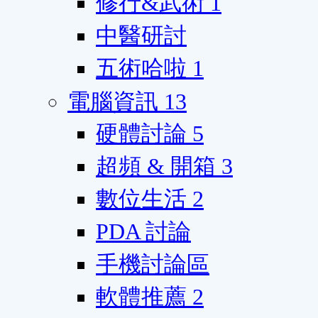
修行&武術
1
中醫研討
五術哈啦
1
電腦資訊
13
硬體討論
5
超頻 & 開箱
3
數位生活
2
PDA 討論
手機討論區
軟體推薦
2