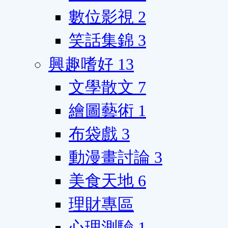
數位影視
2
笑話集錦
3
興趣嗜好
13
文學散文
7
繪圖藝術
1
布袋戲
3
動漫畫討論
3
美食天地
6
理財專區
心理測驗
1