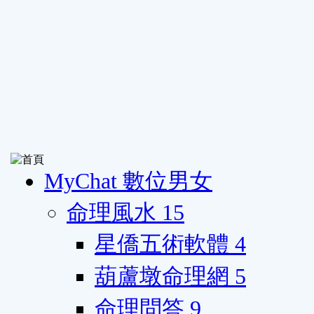
MyChat 數位男女
命理風水
15
星僑五術軟體
4
葫蘆墩命理網
5
命理問答
9