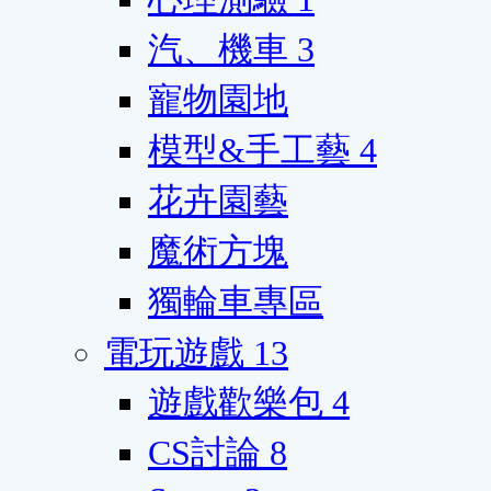
汽、機車
3
寵物園地
模型&手工藝
4
花卉園藝
魔術方塊
獨輪車專區
電玩遊戲
13
遊戲歡樂包
4
CS討論
8