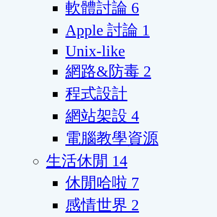
軟體討論
6
Apple 討論
1
Unix-like
網路&防毒
2
程式設計
網站架設
4
電腦教學資源
生活休閒
14
休閒哈啦
7
感情世界
2