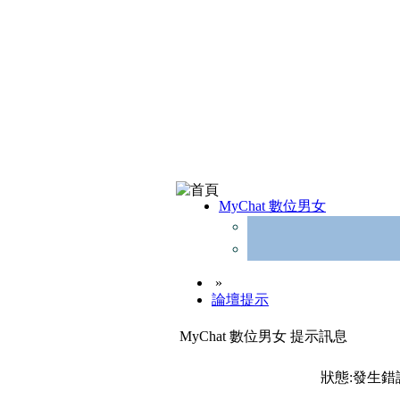
MyChat 數位男女
»
論壇提示
MyChat 數位男女 提示訊息
狀態:發生錯誤