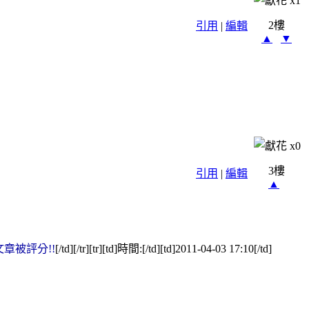
x
1
2樓
引用
|
編輯
▲
▼
x
0
3樓
引用
|
編輯
▲
章被評分!!
[/td][/tr][tr][td]時間:[/td][td]2011-04-03 17:10[/td]