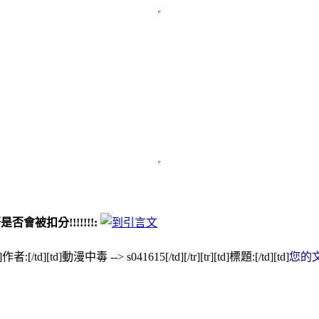
語是否會被扣分!!!!!!!:
作者:[/td][td]動漫中毒 --> s041615[/td][/tr][tr][td]標題:[/td][td]
您的文