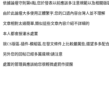
依據論壇守則第6點,您於發表以前應該多注意規範以及相關版
由於此論壇大多使用正體繁字,您的口語內容台灣人並不理解
文章相對太過簡單,類似這些文章內容介紹不詳細的
本人都會按灌水處置
就CS版區-插件-模組區,在發文條件上比較嚴厲些,還望多多配
另外您的回帖已經多篇違規!請注意
處置的管理員應該給您很輕微處罰作提醒