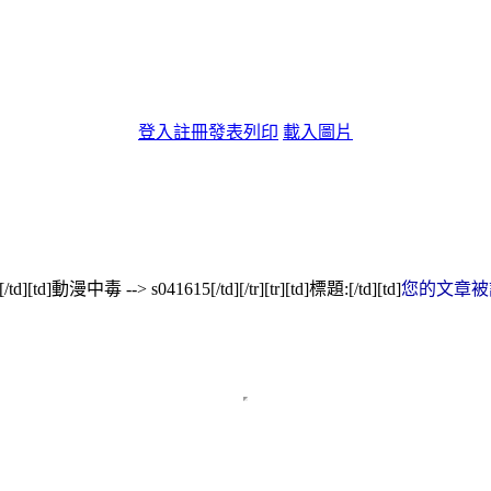
登入
註冊
發表
列印
載入圖片
td][td]動漫中毒 --> s041615[/td][/tr][tr][td]標題:[/td][td]
您的文章被評