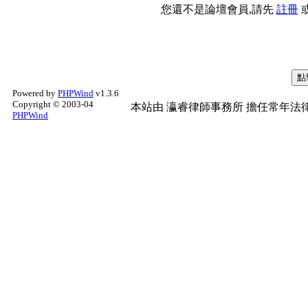
您還不是論壇會員,請先
註冊
Powered by
PHPWind
v1.3.6
Copyright © 2003-04
本站由
瀛睿律師事務所
擔任常年法律
PHPWind