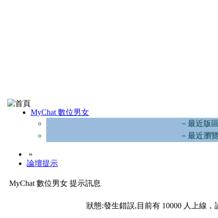
MyChat 數位男女
－最近版
－最近瀏
»
論壇提示
MyChat 數位男女 提示訊息
狀態:發生錯誤,目前有 10000 人上線