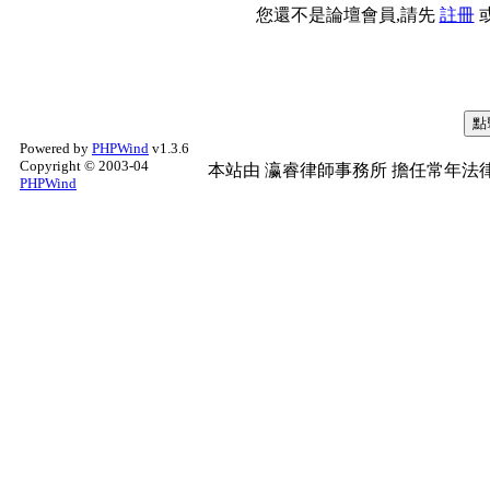
您還不是論壇會員,請先
註冊
Powered by
PHPWind
v1.3.6
Copyright © 2003-04
本站由
瀛睿律師事務所
擔任常年法律
PHPWind