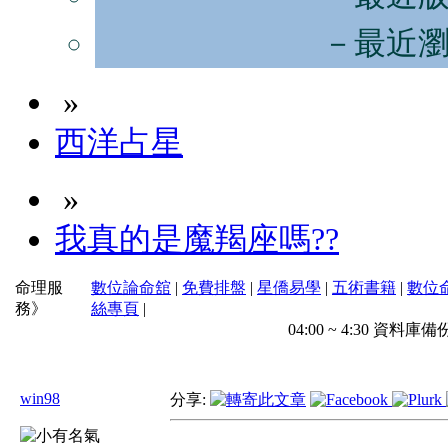
－最近
»
西洋占星
»
我真的是魔羯座嗎??
命理服
數位論命舘
|
免費排盤
|
星僑易學
|
五術書籍
|
數位
務》
絲專頁
|
04:00 ~ 4:30 
win98
分享: