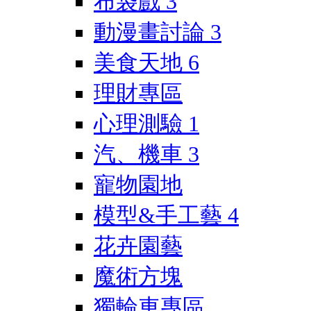
布袋戲
3
動漫畫討論
3
美食天地
6
理財專區
心理測驗
1
汽、機車
3
寵物園地
模型&手工藝
4
花卉園藝
魔術方塊
獨輪車專區