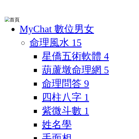
MyChat 數位男女
命理風水
15
星僑五術軟體
4
葫蘆墩命理網
5
命理問答
9
四柱八字
1
紫微斗數
1
姓名學
手面相