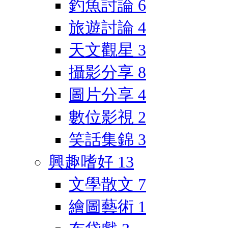
釣魚討論
6
旅遊討論
4
天文觀星
3
攝影分享
8
圖片分享
4
數位影視
2
笑話集錦
3
興趣嗜好
13
文學散文
7
繪圖藝術
1