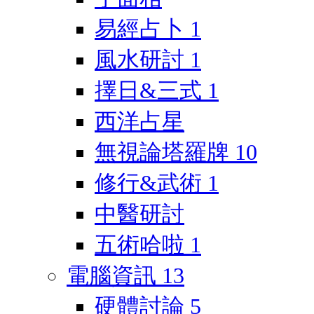
易經占卜
1
風水研討
1
擇日&三式
1
西洋占星
無視論塔羅牌
10
修行&武術
1
中醫研討
五術哈啦
1
電腦資訊
13
硬體討論
5