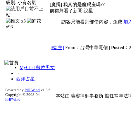
級別:
小有名氣
[魔羯] 我真的是魔羯座嗎??
前禮拜看了新聞 說星 ..
x3
訪客只能看到部份內容，免費
加
x93
[樓 主]
From：台灣中華電信 |
Posted：
2
MyChat 數位男女
»
西洋占星
Powered by
PHPWind
v1.3.6
Copyright © 2003-04
本站由
瀛睿律師事務所
擔任常年法律
PHPWind