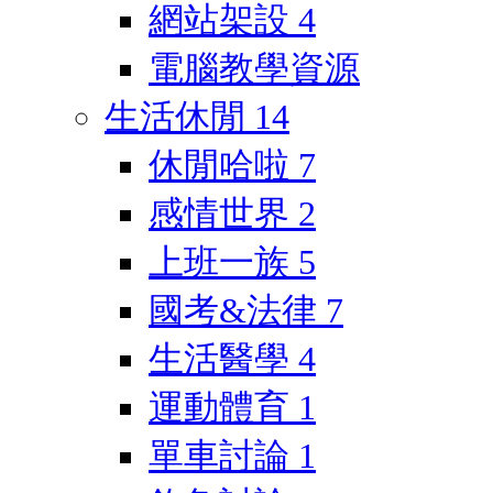
網站架設
4
電腦教學資源
生活休閒
14
休閒哈啦
7
感情世界
2
上班一族
5
國考&法律
7
生活醫學
4
運動體育
1
單車討論
1