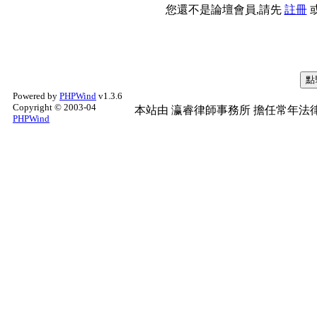
您還不是論壇會員,請先
註冊
Powered by
PHPWind
v1.3.6
Copyright © 2003-04
本站由
瀛睿律師事務所
擔任常年法律
PHPWind