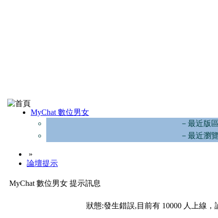
MyChat 數位男女
－最近版
－最近瀏
»
論壇提示
MyChat 數位男女 提示訊息
狀態:發生錯誤,目前有 10000 人上線