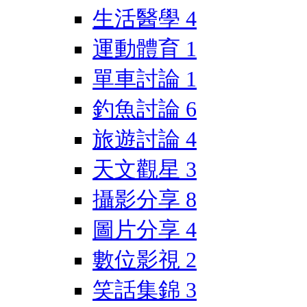
生活醫學
4
運動體育
1
單車討論
1
釣魚討論
6
旅遊討論
4
天文觀星
3
攝影分享
8
圖片分享
4
數位影視
2
笑話集錦
3