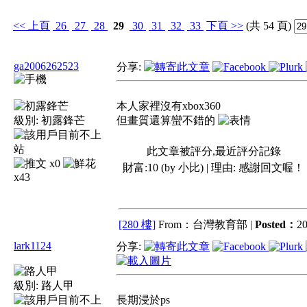
<<
上頁
26
27
28
29
30
31
32
33
下頁
>>
(共 54 頁)
ga2006262523
分享:
本人家裡沒有xbox360
級別:
初露鋒芒
但畫質還算蠻不錯的
此文章被評分,最近評分記錄
x0
財富:10 (by 小比) | 理由:
感謝回文喔！
x43
[280 樓]
From：台灣教育部 |
Posted：
20
lark1124
分享:
級別:
路人甲
長期浸於ps