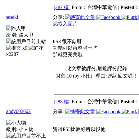
[287 樓]
From：台灣中華電信 |
Posted
sasaki
分享:
級別:
路人甲
PS3 很不錯呀
x0
功能可以再增強一些
x2287
那就更完美啦
此文章被評分,最近評分記錄
財富:10 (by 小比) | 理由:
感謝回文喔！
[288 樓]
From：台灣中華電信 |
Posted
andy602602
分享:
級別:
小人物
覺得PS3比較好所以投他