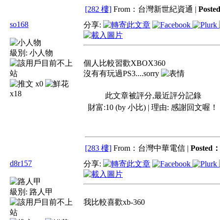
[282 樓]
From：台灣新世紀資通 |
Poste
so168
分享:
級別:
小人物
個人比較習歡XBOX360
沒有有玩過PS3....sorry
x0
x18
此文章被評分,最近評分記錄
財富:10 (by 小比) | 理由:
感謝回文喔！
[283 樓]
From：台灣中華電信 |
Posted
d8r157
分享:
級別:
路人甲
我比較喜歡xb-360