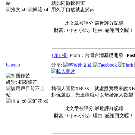
就如同微軟視窗
x0
x4
用久了自然就忠於ps
此文章被評分,最近評分記錄
財富:10 (by 小比) | 理由:
感謝回文喔！
[281 樓]
From：台灣台灣基礎開發 |
Pos
hawten
分享:
級別:
初露鋒芒
我個人喜歡XBOX，就虛擬實境來說X
起玩遊戲，光這樣就可以帶給家人歡樂
x0
x6
此文章被評分,最近評分記錄
財富:10 (by 小比) | 理由:
感謝回文喔！