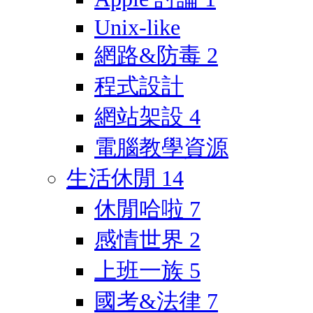
Unix-like
網路&防毒
2
程式設計
網站架設
4
電腦教學資源
生活休閒
14
休閒哈啦
7
感情世界
2
上班一族
5
國考&法律
7