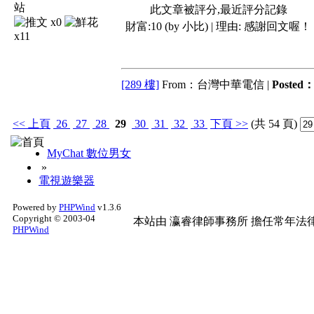
此文章被評分,最近評分記錄
x0
財富:10 (by 小比) | 理由:
感謝回文喔！
x11
[289 樓]
From：台灣中華電信 |
Posted
<<
上頁
26
27
28
29
30
31
32
33
下頁
>>
(共 54 頁)
MyChat 數位男女
»
電視遊樂器
Powered by
PHPWind
v1.3.6
Copyright © 2003-04
本站由
瀛睿律師事務所
擔任常年法律
PHPWind