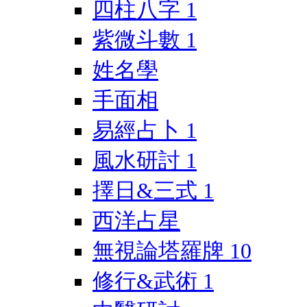
四柱八字
1
紫微斗數
1
姓名學
手面相
易經占卜
1
風水研討
1
擇日&三式
1
西洋占星
無視論塔羅牌
10
修行&武術
1