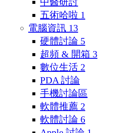
中醫研討
五術哈啦
1
電腦資訊
13
硬體討論
5
超頻 & 開箱
3
數位生活
2
PDA 討論
手機討論區
軟體推薦
2
軟體討論
6
Apple 討論
1