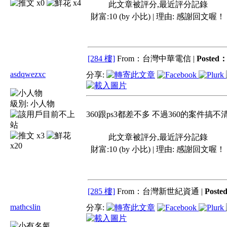
x0
x4
此文章被評分,最近評分記錄
財富:10 (by 小比) | 理由:
感謝回文喔！
[284 樓]
From：台灣中華電信 |
Posted
asdqwezxc
分享:
級別:
小人物
360跟ps3都差不多 不過360的案件搞
x3
此文章被評分,最近評分記錄
x20
財富:10 (by 小比) | 理由:
感謝回文喔！
[285 樓]
From：台灣新世紀資通 |
Poste
mathcslin
分享: