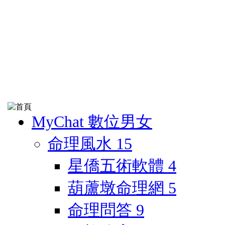
MyChat 數位男女
命理風水
15
星僑五術軟體
4
葫蘆墩命理網
5
命理問答
9