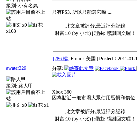
級別:
小有名氣
只有PS3, 所以只能選它囉.....
x0
此文章被評分,最近評分記錄
x108
財富:10 (by 小比) | 理由:
感謝回文喔！
[286 樓]
From：美國 |
Posted：
2011-01-1
awater329
分享:
級別:
路人甲
Xbox 360
因為貼近一般市場大眾使用習慣和價位
x0
x1
此文章被評分,最近評分記錄
財富:10 (by 小比) | 理由:
感謝回文喔！