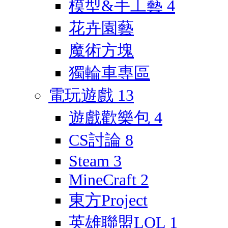
模型&手工藝
4
花卉園藝
魔術方塊
獨輪車專區
電玩遊戲
13
遊戲歡樂包
4
CS討論
8
Steam
3
MineCraft
2
東方Project
英雄聯盟LOL
1