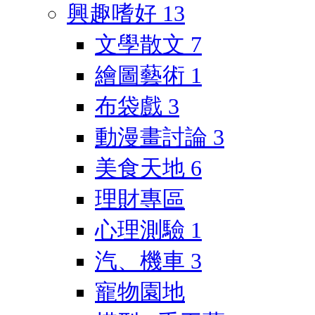
興趣嗜好
13
文學散文
7
繪圖藝術
1
布袋戲
3
動漫畫討論
3
美食天地
6
理財專區
心理測驗
1
汽、機車
3
寵物園地