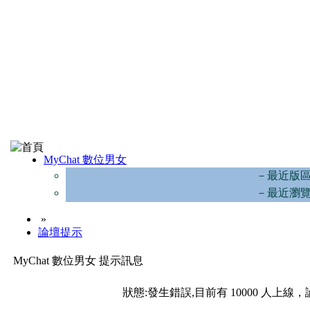
MyChat 數位男女
－最近版
－最近瀏
»
論壇提示
MyChat 數位男女 提示訊息
狀態:發生錯誤,目前有 10000 人上線