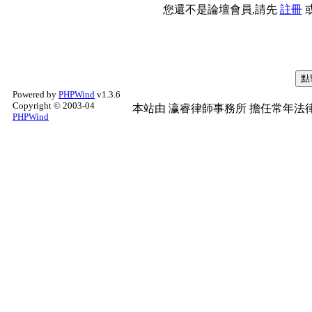
您還不是論壇會員,請先
註冊
Powered by
PHPWind
v1.3.6
Copyright © 2003-04
本站由
瀛睿律師事務所
擔任常年法律
PHPWind