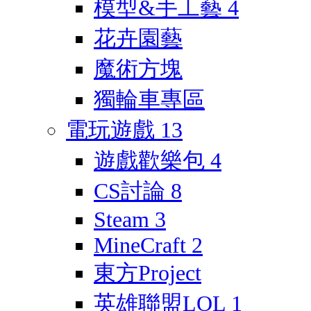
模型&手工藝
4
花卉園藝
魔術方塊
獨輪車專區
電玩遊戲
13
遊戲歡樂包
4
CS討論
8
Steam
3
MineCraft
2
東方Project
英雄聯盟LOL
1