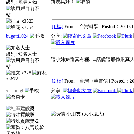
角度真好！
級別:
風雲人物
x3523
[1 樓]
From：台灣凱擘 |
Posted：
2010-1
x7754
bugatti1024
分享:
級別:
知名人士
這小妹妹還真有種......話說這蠟像跟
x228
x3672
[2 樓]
From：台灣中華電信 |
Posted：
20
ylstaringl
分享:
小朋友 (人小鬼大) !