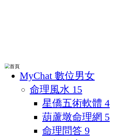
MyChat 數位男女
命理風水
15
星僑五術軟體
4
葫蘆墩命理網
5
命理問答
9