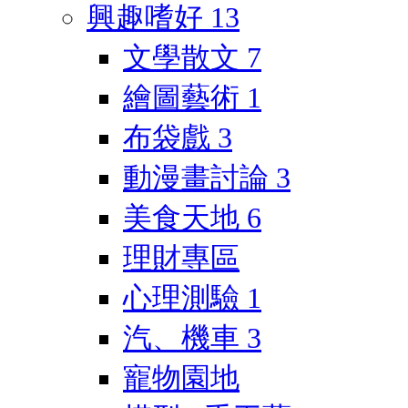
興趣嗜好
13
文學散文
7
繪圖藝術
1
布袋戲
3
動漫畫討論
3
美食天地
6
理財專區
心理測驗
1
汽、機車
3
寵物園地