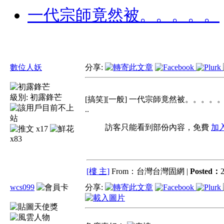
一代宗師竟然被。。。。。
數位人妖
分享:
級別:
初露鋒芒
[搞笑][一般] 一代宗師竟然被。。。。
..
訪客只能看到部份內容，免費
加
x17
x83
[樓 主]
From：台灣台灣固網 |
Posted：
2
wcs099
分享: