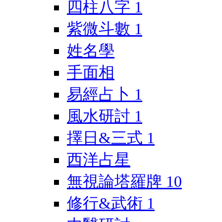
四柱八字
1
紫微斗數
1
姓名學
手面相
易經占卜
1
風水研討
1
擇日&三式
1
西洋占星
無視論塔羅牌
10
修行&武術
1