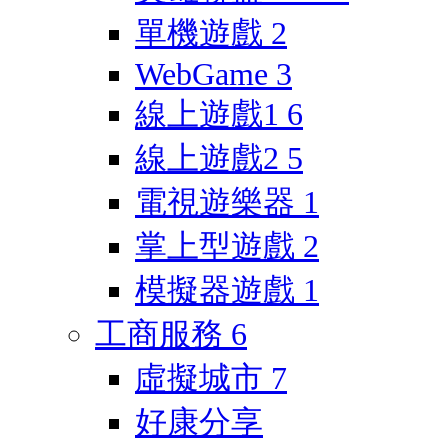
單機遊戲
2
WebGame
3
線上遊戲1
6
線上遊戲2
5
電視遊樂器
1
掌上型遊戲
2
模擬器遊戲
1
工商服務
6
虛擬城市
7
好康分享