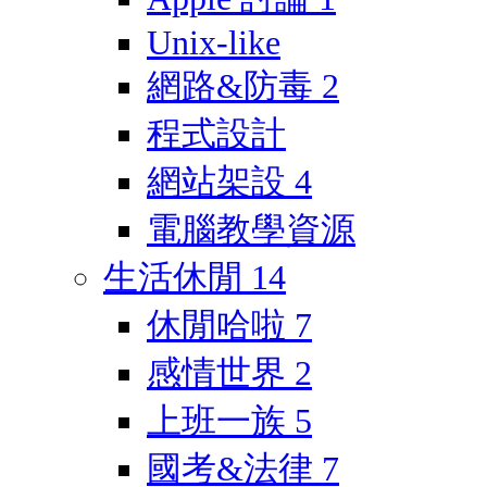
Unix-like
網路&防毒
2
程式設計
網站架設
4
電腦教學資源
生活休閒
14
休閒哈啦
7
感情世界
2
上班一族
5
國考&法律
7