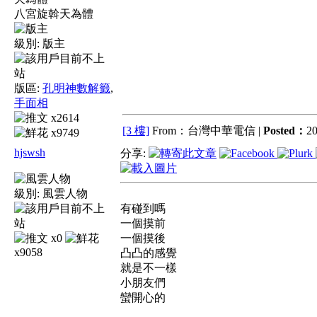
八宮旋斡天為體
級別:
版主
版區:
孔明神數解籤
,
手面相
x2614
[3 樓]
From：台灣中華電信 |
Posted：
20
x9749
hjswsh
分享:
級別:
風雲人物
有碰到嗎
一個摸前
x0
一個摸後
x9058
凸凸的感覺
就是不一樣
小朋友們
蠻開心的