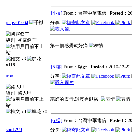
[4 樓]
From：台灣中華電信 |
Posted：
20
pupss91004
分享:
級別:
初露鋒芒
第一個感覺就好痛
x3
x118
[5 樓]
From：歐洲 |
Posted：
2010-12-22 
tron
分享:
級別:
路人甲
宗師的表情,還真有點搭.
x0
x0
[6 樓]
From：台灣中華電信 |
Posted：
20
soo1299
分享: