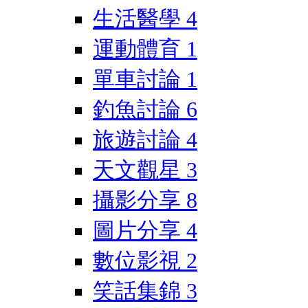
生活醫學
4
運動體育
1
單車討論
1
釣魚討論
6
旅遊討論
4
天文觀星
3
攝影分享
8
圖片分享
4
數位影視
2
笑話集錦
3