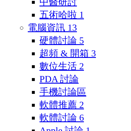
中醫研討
五術哈啦
1
電腦資訊
13
硬體討論
5
超頻 & 開箱
3
數位生活
2
PDA 討論
手機討論區
軟體推薦
2
軟體討論
6
Apple 討論
1