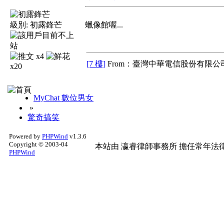
級別:
初露鋒芒
蠟像館喔...
x4
[7 樓]
From：臺灣中華電信股份有限公司
x20
MyChat 數位男女
»
驚奇搞笑
Powered by
PHPWind
v1.3.6
Copyright © 2003-04
本站由
瀛睿律師事務所
擔任常年法律
PHPWind