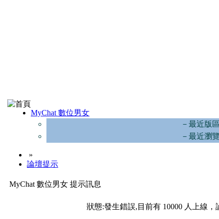
MyChat 數位男女
－最近版
－最近瀏
»
論壇提示
MyChat 數位男女 提示訊息
狀態:發生錯誤,目前有 10000 人上線