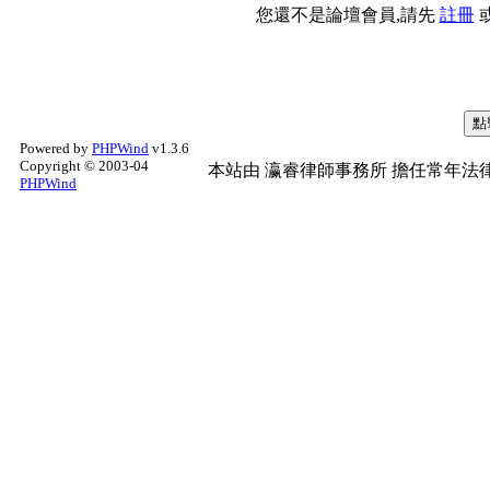
您還不是論壇會員,請先
註冊
Powered by
PHPWind
v1.3.6
Copyright © 2003-04
本站由
瀛睿律師事務所
擔任常年法律
PHPWind