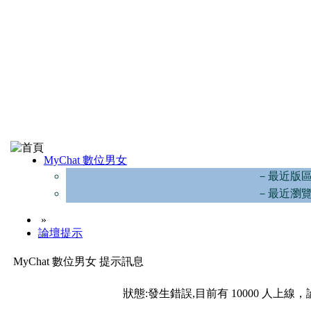
MyChat 數位男女
－最近版
－最近瀏
»
論壇提示
MyChat 數位男女 提示訊息
狀態:發生錯誤,目前有 10000 人上線