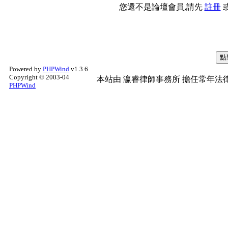
您還不是論壇會員,請先
註冊
Powered by
PHPWind
v1.3.6
Copyright © 2003-04
本站由
瀛睿律師事務所
擔任常年法律
PHPWind