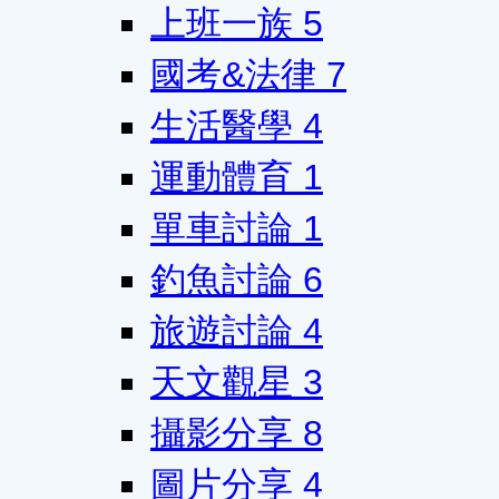
上班一族
5
國考&法律
7
生活醫學
4
運動體育
1
單車討論
1
釣魚討論
6
旅遊討論
4
天文觀星
3
攝影分享
8
圖片分享
4