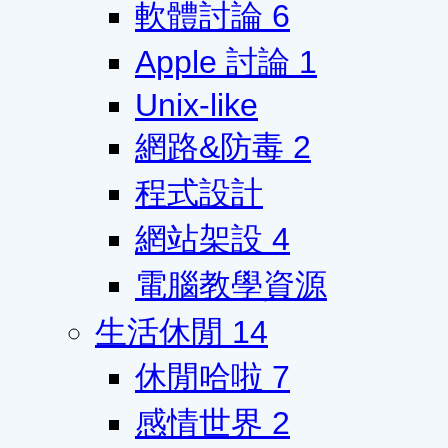
軟體討論
6
Apple 討論
1
Unix-like
網路&防毒
2
程式設計
網站架設
4
電腦教學資源
生活休閒
14
休閒哈啦
7
感情世界
2