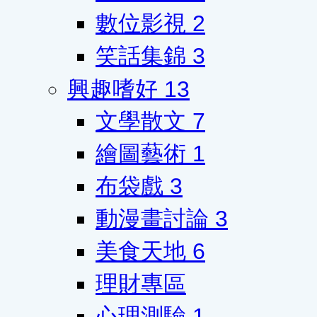
數位影視
2
笑話集錦
3
興趣嗜好
13
文學散文
7
繪圖藝術
1
布袋戲
3
動漫畫討論
3
美食天地
6
理財專區
心理測驗
1