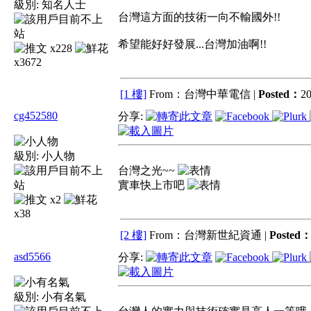
級別:
知名人士
台灣這方面的技術一向不輸國外!!
希望能好好發展...台灣加油啊!!
x228
x3672
[1 樓]
From：台灣中華電信 |
Posted：
20
cg452580
分享:
級別:
小人物
台灣之光~~
實車快上市吧
x2
x38
[2 樓]
From：台灣新世紀資通 |
Posted
asd5566
分享:
級別:
小有名氣