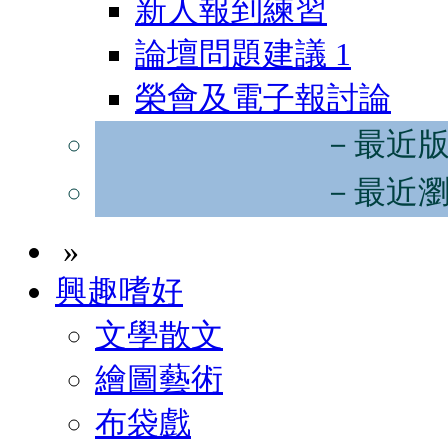
新人報到練習
論壇問題建議
1
榮會及電子報討論
－最近
－最近
»
興趣嗜好
文學散文
繪圖藝術
布袋戲