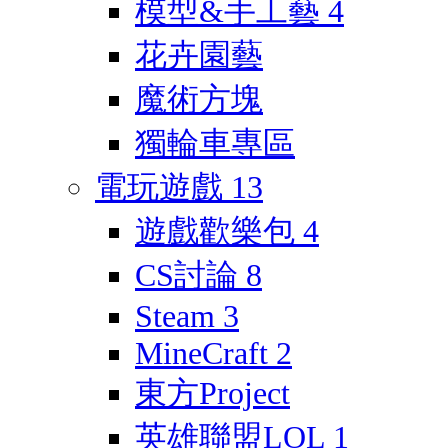
模型&手工藝
4
花卉園藝
魔術方塊
獨輪車專區
電玩遊戲
13
遊戲歡樂包
4
CS討論
8
Steam
3
MineCraft
2
東方Project
英雄聯盟LOL
1