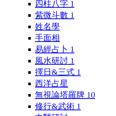
四柱八字
1
紫微斗數
1
姓名學
手面相
易經占卜
1
風水研討
1
擇日&三式
1
西洋占星
無視論塔羅牌
10
修行&武術
1