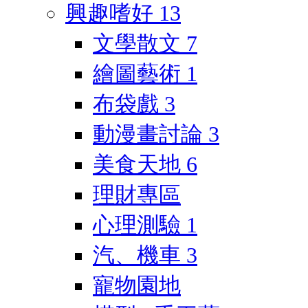
興趣嗜好
13
文學散文
7
繪圖藝術
1
布袋戲
3
動漫畫討論
3
美食天地
6
理財專區
心理測驗
1
汽、機車
3
寵物園地