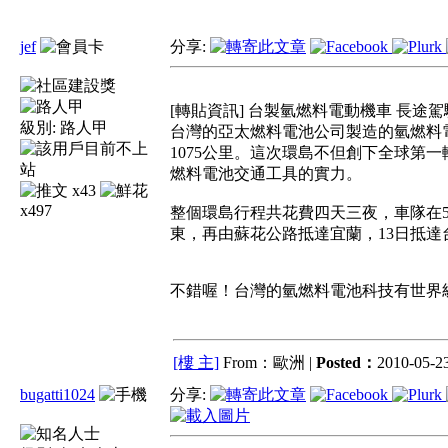
jef
分享:
[轉貼資訊] 台製氫燃料電動機車 長途
級別:
路人甲
台灣的亞太燃料電池公司製造的氫燃料
1075公里。這次環島不但創下全球第
燃料電池交通工具的實力。
x43
x497
整個環島行程共花費四天三夜，車隊在
東，再由蘇花公路抵達宜蘭，13日抵
不錯喔！台灣的氫燃料電池科技有世界
[樓 主]
From：歐洲 |
Posted：
2010-05-23
bugatti1024
分享: