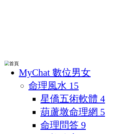
MyChat 數位男女
命理風水
15
星僑五術軟體
4
葫蘆墩命理網
5
命理問答
9