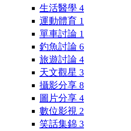
生活醫學
4
運動體育
1
單車討論
1
釣魚討論
6
旅遊討論
4
天文觀星
3
攝影分享
8
圖片分享
4
數位影視
2
笑話集錦
3