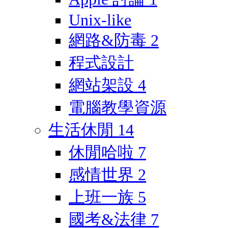
Unix-like
網路&防毒
2
程式設計
網站架設
4
電腦教學資源
生活休閒
14
休閒哈啦
7
感情世界
2
上班一族
5
國考&法律
7