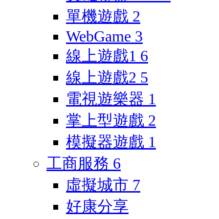
單機遊戲
2
WebGame
3
線上遊戲1
6
線上遊戲2
5
電視遊樂器
1
掌上型遊戲
2
模擬器遊戲
1
工商服務
6
虛擬城市
7
好康分享