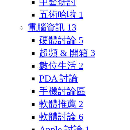
中醫研討
五術哈啦
1
電腦資訊
13
硬體討論
5
超頻 & 開箱
3
數位生活
2
PDA 討論
手機討論區
軟體推薦
2
軟體討論
6
Apple 討論
1