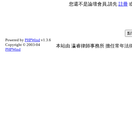
您還不是論壇會員,請先
註冊
Powered by
PHPWind
v1.3.6
Copyright © 2003-04
本站由
瀛睿律師事務所
擔任常年法律
PHPWind