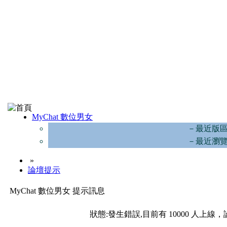
MyChat 數位男女
－最近版
－最近瀏
»
論壇提示
MyChat 數位男女 提示訊息
狀態:發生錯誤,目前有 10000 人上線