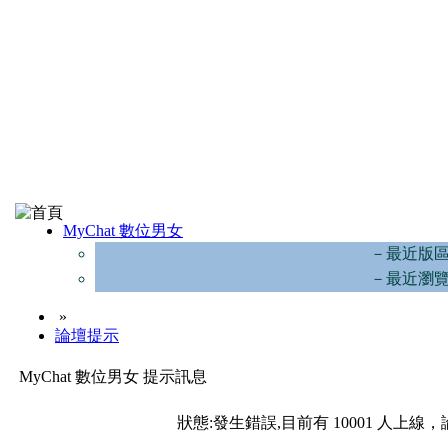
MyChat 數位男女
－最近版
－最近瀏
»
論壇提示
MyChat 數位男女 提示訊息
狀態:發生錯誤,目前有 10001 人上線