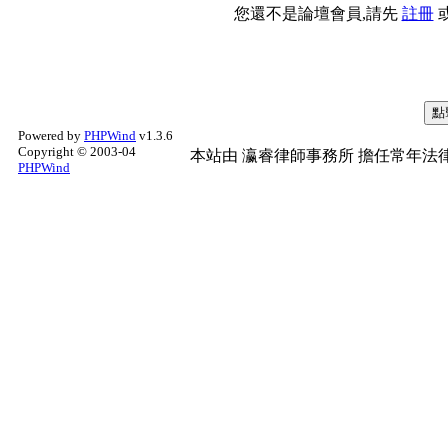
您還不是論壇會員,請先
註冊
Powered by
PHPWind
v1.3.6
Copyright © 2003-04
本站由
瀛睿律師事務所
擔任常年法律
PHPWind