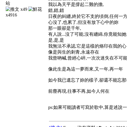
我以為天平是撐起二難的擔,
x49
錯,錯,錯
x4916
日夜的糾纏,終於它不支的頃倒,任何一
心沒了,也累了,但沒有放下心中的妳
那一眼卻是千年,
有人說...沒了可能,沒有纏綿,你竟能知她
是,是,是
我無法不承認,它是這樣的烙印在我的心
像是與生的刺青,永遠存在
我曾吶喊,曾經心碎,一次次迷失在不可
像此生是為這一夢而來,又一年,再一年
如今我已遺忘了妳的樣子,卻還不能忘那
前塵再現,往事不再,如今人何在
ps:如果可能讀者可寫於歌中,算是述說一