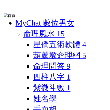
MyChat 數位男女
命理風水
15
星僑五術軟體
4
葫蘆墩命理網
5
命理問答
9
四柱八字
1
紫微斗數
1
姓名學
手面相