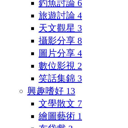
釣魚討論
6
旅遊討論
4
天文觀星
3
攝影分享
8
圖片分享
4
數位影視
2
笑話集錦
3
興趣嗜好
13
文學散文
7
繪圖藝術
1