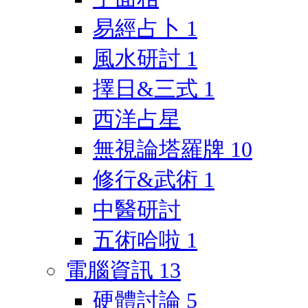
易經占卜
1
風水研討
1
擇日&三式
1
西洋占星
無視論塔羅牌
10
修行&武術
1
中醫研討
五術哈啦
1
電腦資訊
13
硬體討論
5