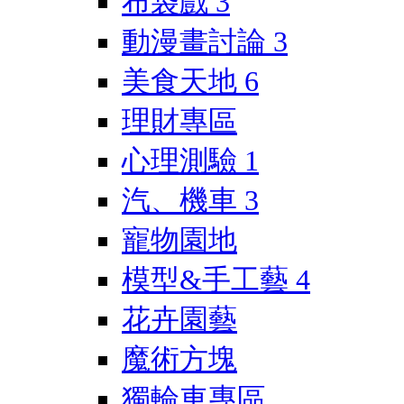
布袋戲
3
動漫畫討論
3
美食天地
6
理財專區
心理測驗
1
汽、機車
3
寵物園地
模型&手工藝
4
花卉園藝
魔術方塊
獨輪車專區