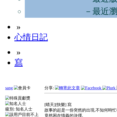
－最近
»
心情日記
»
寫
sang
分享:
[晴天][快樂] 寫
級別:
知名人士
故事的起是一份突然的出現,不知何時
竟然困在情義的決擇.