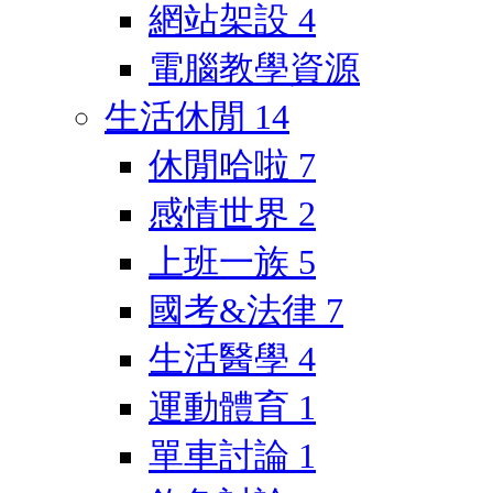
網站架設
4
電腦教學資源
生活休閒
14
休閒哈啦
7
感情世界
2
上班一族
5
國考&法律
7
生活醫學
4
運動體育
1
單車討論
1