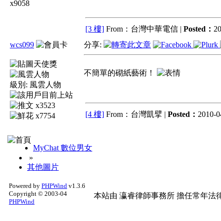
x9058
[3 樓]
From：台灣中華電信 |
Posted：
20
wcs099
分享:
不簡單的砌紙藝術！
級別:
風雲人物
x3523
[4 樓]
From：台灣凱擘 |
Posted：
2010-0
x7754
MyChat 數位男女
»
其他圖片
Powered by
PHPWind
v1.3.6
Copyright © 2003-04
本站由
瀛睿律師事務所
擔任常年法律
PHPWind