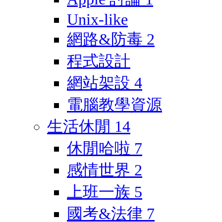
Unix-like
網路&防毒
2
程式設計
網站架設
4
電腦教學資源
生活休閒
14
休閒哈啦
7
感情世界
2
上班一族
5
國考&法律
7