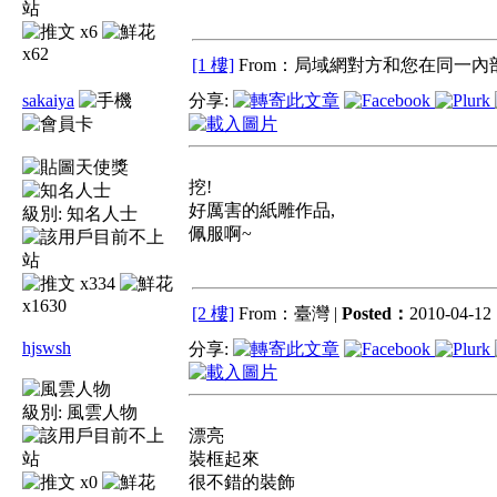
x6
x62
[1 樓]
From：局域網對方和您在同一內部
sakaiya
分享:
挖!
好厲害的紙雕作品,
級別:
知名人士
佩服啊~
x334
x1630
[2 樓]
From：臺灣 |
Posted：
2010-04-12 
hjswsh
分享:
級別:
風雲人物
漂亮
裝框起來
x0
很不錯的裝飾