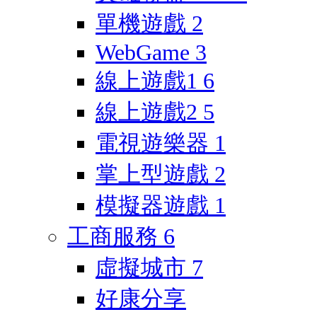
單機遊戲
2
WebGame
3
線上遊戲1
6
線上遊戲2
5
電視遊樂器
1
掌上型遊戲
2
模擬器遊戲
1
工商服務
6
虛擬城市
7
好康分享