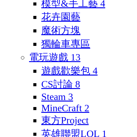
模型&手工藝
4
花卉園藝
魔術方塊
獨輪車專區
電玩遊戲
13
遊戲歡樂包
4
CS討論
8
Steam
3
MineCraft
2
東方Project
英雄聯盟LOL
1