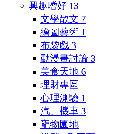
興趣嗜好
13
文學散文
7
繪圖藝術
1
布袋戲
3
動漫畫討論
3
美食天地
6
理財專區
心理測驗
1
汽、機車
3
寵物園地