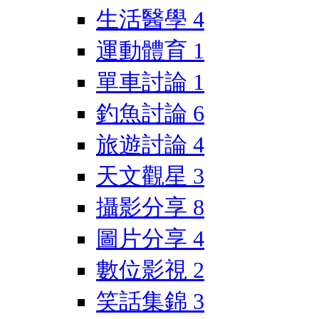
生活醫學
4
運動體育
1
單車討論
1
釣魚討論
6
旅遊討論
4
天文觀星
3
攝影分享
8
圖片分享
4
數位影視
2
笑話集錦
3