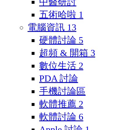
中醫研討
五術哈啦
1
電腦資訊
13
硬體討論
5
超頻 & 開箱
3
數位生活
2
PDA 討論
手機討論區
軟體推薦
2
軟體討論
6
Apple 討論
1