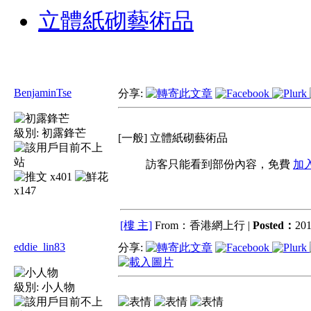
立體紙砌藝術品
BenjaminTse
分享:
級別:
初露鋒芒
[一般] 立體紙砌藝術品
訪客只能看到部份內容，免費
加
x401
x147
[樓 主]
From：香港網上行 |
Posted：
201
eddie_lin83
分享:
級別:
小人物