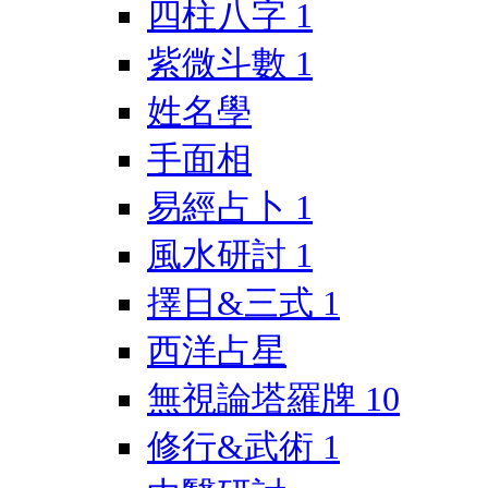
四柱八字
1
紫微斗數
1
姓名學
手面相
易經占卜
1
風水研討
1
擇日&三式
1
西洋占星
無視論塔羅牌
10
修行&武術
1