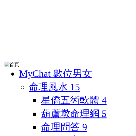
MyChat 數位男女
命理風水
15
星僑五術軟體
4
葫蘆墩命理網
5
命理問答
9