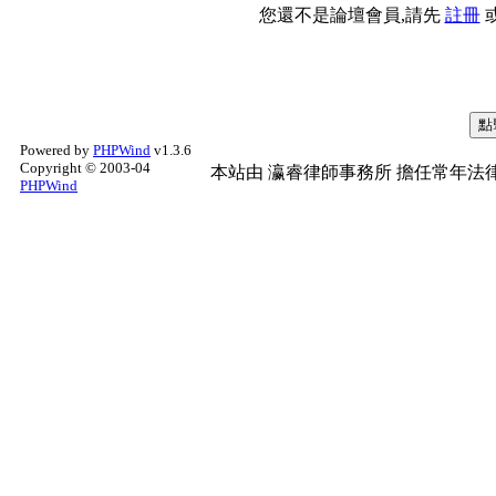
您還不是論壇會員,請先
註冊
Powered by
PHPWind
v1.3.6
Copyright © 2003-04
本站由
瀛睿律師事務所
擔任常年法律
PHPWind