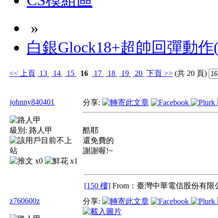
CS模組區
»
白銀Glock18+超帥回彈動作
<<
上頁
13
14
15
16
17
18
19
20
下頁
>>
(共 20 頁)
johnny840401
分享:
級別:
路人甲
酷耶
還免費的
謝謝喔!~
x0
x1
[150 樓]
From：臺灣中華電信股份有限公
z760600z
分享: