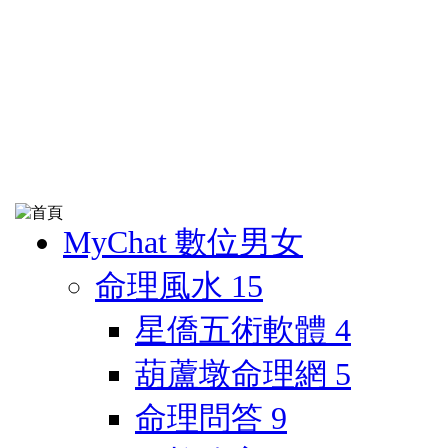
MyChat 數位男女
命理風水
15
星僑五術軟體
4
葫蘆墩命理網
5
命理問答
9