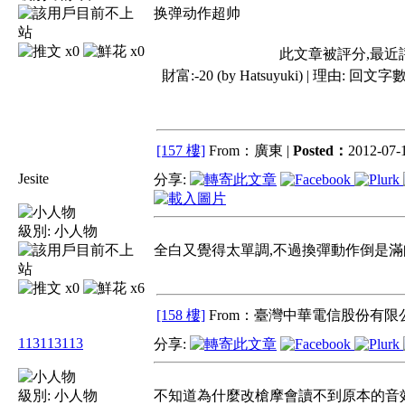
换弹动作超帅
x0
x0
此文章被評分,最近
財富:-20 (by Hatsuyuki) | 理由:
回文字數
[157 樓]
From：廣東 |
Posted：
2012-07-1
Jesite
分享:
級別:
小人物
全白又覺得太單調,不過換彈動作倒是滿
x0
x6
[158 樓]
From：臺灣中華電信股份有限公
113113113
分享:
級別:
小人物
不知道為什麼改槍摩會讀不到原本的音