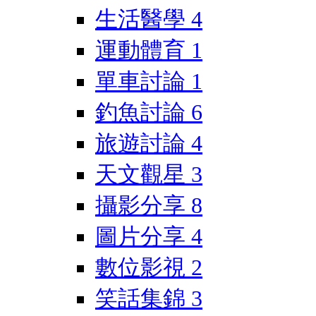
生活醫學
4
運動體育
1
單車討論
1
釣魚討論
6
旅遊討論
4
天文觀星
3
攝影分享
8
圖片分享
4
數位影視
2
笑話集錦
3