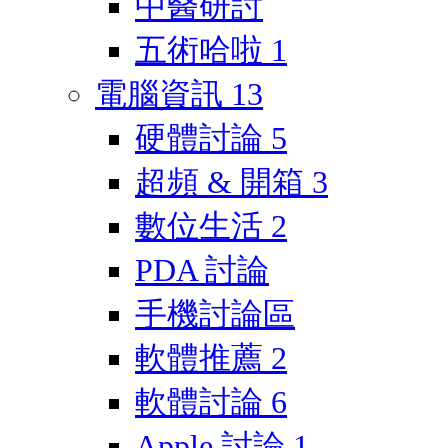
中醫研討
五術哈啦
1
電腦資訊
13
硬體討論
5
超頻 & 開箱
3
數位生活
2
PDA 討論
手機討論區
軟體推薦
2
軟體討論
6
Apple 討論
1