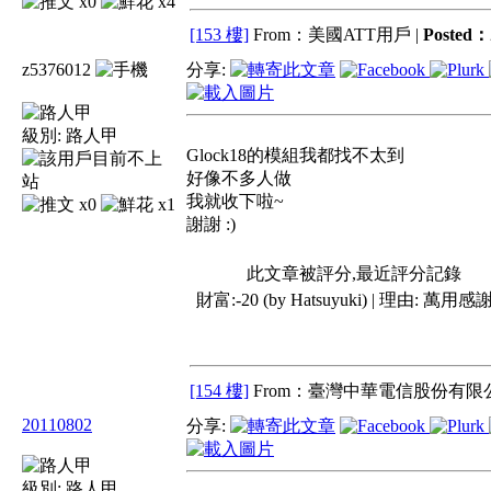
x0
x4
[153 樓]
From：美國ATT用戶 |
Posted：
z5376012
分享:
級別:
路人甲
Glock18的模組我都找不太到
好像不多人做
我就收下啦~
x0
x1
謝謝 :)
此文章被評分,最近評分記錄
財富:-20 (by Hatsuyuki) | 理由:
萬用感
[154 樓]
From：臺灣中華電信股份有限公
20110802
分享:
級別:
路人甲