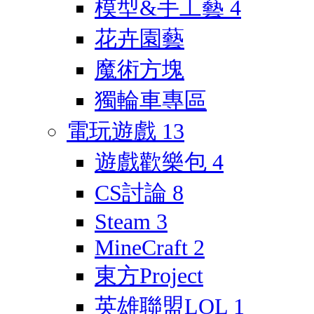
模型&手工藝
4
花卉園藝
魔術方塊
獨輪車專區
電玩遊戲
13
遊戲歡樂包
4
CS討論
8
Steam
3
MineCraft
2
東方Project
英雄聯盟LOL
1