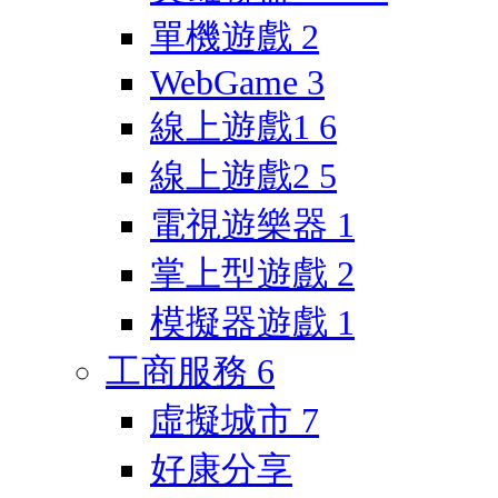
單機遊戲
2
WebGame
3
線上遊戲1
6
線上遊戲2
5
電視遊樂器
1
掌上型遊戲
2
模擬器遊戲
1
工商服務
6
虛擬城市
7
好康分享