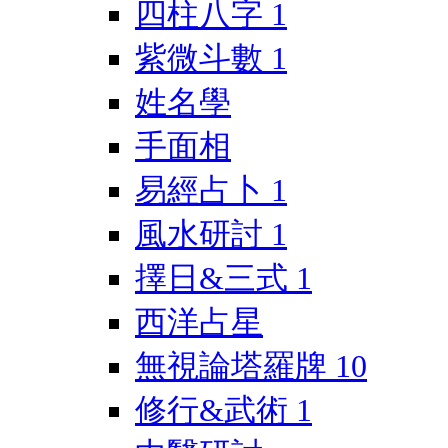
四柱八字
1
紫微斗數
1
姓名學
手面相
易經占卜
1
風水研討
1
擇日&三式
1
西洋占星
無視論塔羅牌
10
修行&武術
1