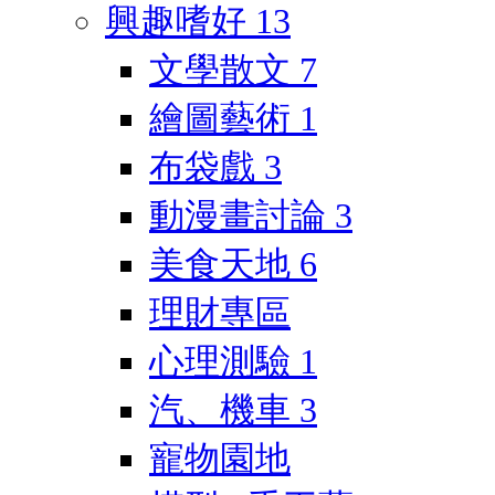
興趣嗜好
13
文學散文
7
繪圖藝術
1
布袋戲
3
動漫畫討論
3
美食天地
6
理財專區
心理測驗
1
汽、機車
3
寵物園地