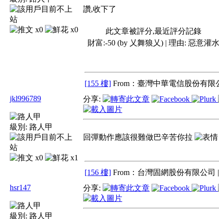
讚,收下了
x0
x0
此文章被評分,最近評分記錄
財富:-50 (by 乂舞狼乂) | 理由:
惡意灌
[155 樓]
From：臺灣中華電信股份有限公
jkl996789
分享:
級別:
路人甲
回彈動作應該很難做巴辛苦你拉
x0
x1
[156 樓]
From：台灣固網股份有限公司 
hsr147
分享:
級別:
路人甲