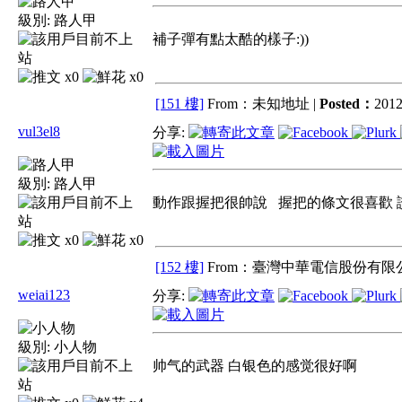
級別:
路人甲
補子彈有點太酷的樣子:))
x0
x0
[151 樓]
From：未知地址 |
Posted：
2012
vul3el8
分享:
級別:
路人甲
動作跟握把很帥說 握把的條文很喜歡 
x0
x0
[152 樓]
From：臺灣中華電信股份有限公
weiai123
分享:
級別:
小人物
帅气的武器 白银色的感觉很好啊