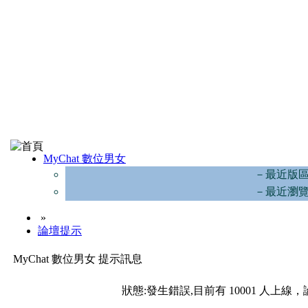
MyChat 數位男女
－最近版
－最近瀏
»
論壇提示
MyChat 數位男女 提示訊息
狀態:發生錯誤,目前有 10001 人上線