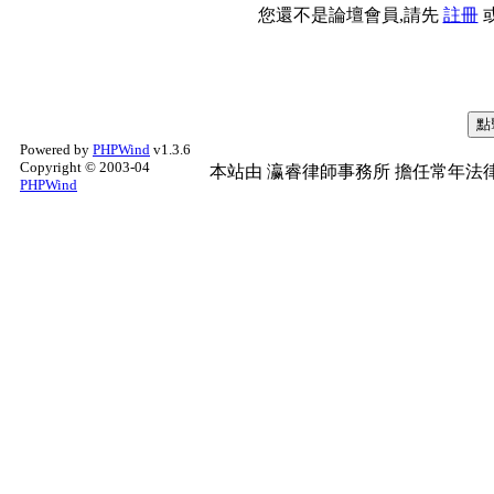
您還不是論壇會員,請先
註冊
Powered by
PHPWind
v1.3.6
Copyright © 2003-04
本站由
瀛睿律師事務所
擔任常年法律
PHPWind