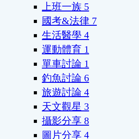
上班一族
5
國考&法律
7
生活醫學
4
運動體育
1
單車討論
1
釣魚討論
6
旅遊討論
4
天文觀星
3
攝影分享
8
圖片分享
4