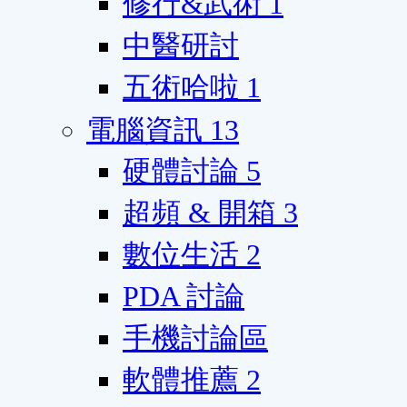
修行&武術
1
中醫研討
五術哈啦
1
電腦資訊
13
硬體討論
5
超頻 & 開箱
3
數位生活
2
PDA 討論
手機討論區
軟體推薦
2