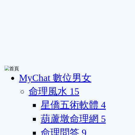
MyChat 數位男女
命理風水
15
星僑五術軟體
4
葫蘆墩命理網
5
命理問答
9