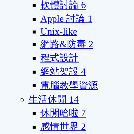
軟體討論
6
Apple 討論
1
Unix-like
網路&防毒
2
程式設計
網站架設
4
電腦教學資源
生活休閒
14
休閒哈啦
7
感情世界
2