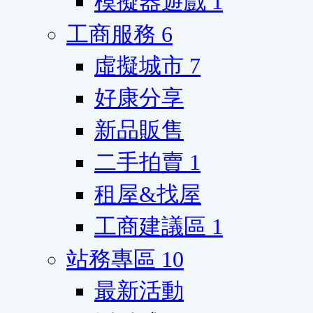
模擬器遊戲
1
工商服務
6
虛擬城市
7
好康分享
新品販售
二手拍賣
1
租屋&找屋
工商建議區
1
站務專區
10
最新活動