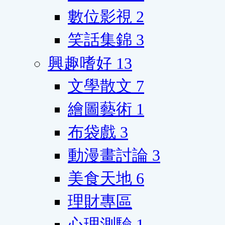
數位影視
2
笑話集錦
3
興趣嗜好
13
文學散文
7
繪圖藝術
1
布袋戲
3
動漫畫討論
3
美食天地
6
理財專區
心理測驗
1