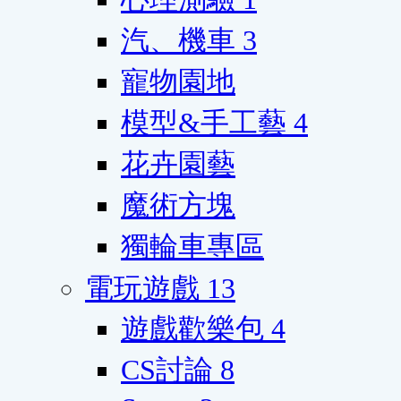
汽、機車
3
寵物園地
模型&手工藝
4
花卉園藝
魔術方塊
獨輪車專區
電玩遊戲
13
遊戲歡樂包
4
CS討論
8