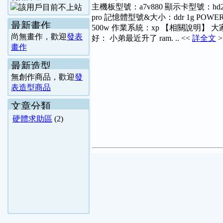
主機板型號：a7v880 顯示卡型號：hd2
pro 記憶體型號&大小：ddr 1g POWE
最新畫作
500w 作業系統：xp 【相關說明】 大
尚無畫作，歡迎
發表
好： 小弟最近升了 ram. .. <<
詳全文
>
畫作
最新造型
無創作商品，歡迎
發
表造型商品
文章分類
硬體求助區
(2)