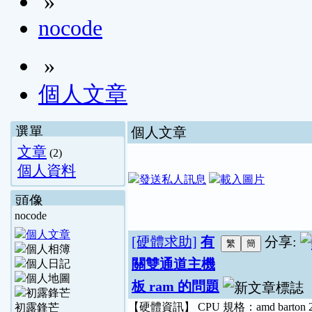
»
nocode
»
個人文章
選單
個人文章
文章
(2)
個人資料
頭像
nocode
[硬體求助]
有
分享:
關雙通道主機
板 ram 的問題
【硬體資訊】 CPU 規格：amd barton 2
初露鋒芒