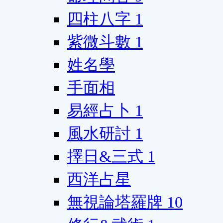
四柱八字
1
紫微斗數
1
姓名學
手面相
易經占卜
1
風水研討
1
擇日&三式
1
西洋占星
無視論塔羅牌
10