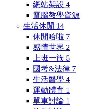
網站架設
4
電腦教學資源
生活休閒
14
休閒哈啦
7
感情世界
2
上班一族
5
國考&法律
7
生活醫學
4
運動體育
1
單車討論
1