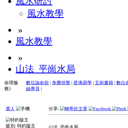
風水研討
風水教學
»
風水教學
»
山法_平崗水局
命理服
數位論命舘
|
免費排盤
|
星僑易學
|
五術書籍
|
數位
務》
絲專頁
|
鹿人
分享:
級別:
特約版主
山法_平崗水局