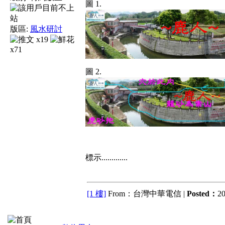
圖 1.
版區:
風水研討
x19
x71
圖 2.
標示.............
[1 樓]
From：台灣中華電信 |
Posted：
20