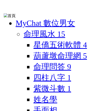
MyChat 數位男女
命理風水
15
星僑五術軟體
4
葫蘆墩命理網
5
命理問答
9
四柱八字
1
紫微斗數
1
姓名學
手面相