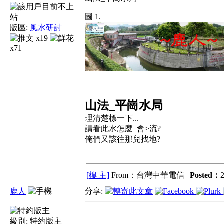
圖 1.
版區:
風水研討
x19
x71
山法_平崗水局
理清楚標一下...
請看此水怎麼_會>流?
俺們又該往那兒找地?
[樓 主]
From：台灣中華電信 |
Posted：
2
鹿人
分享:
級別:
特約版主