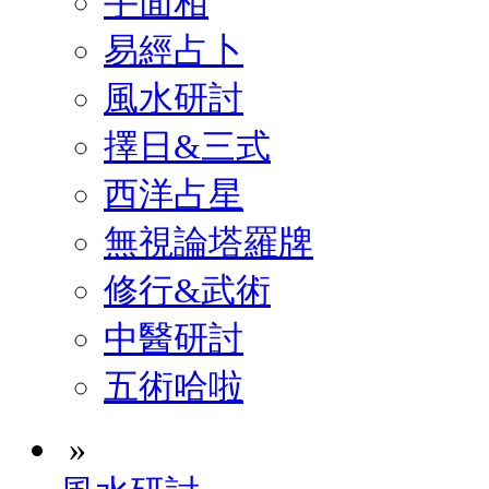
手面相
易經占卜
風水研討
擇日&三式
西洋占星
無視論塔羅牌
修行&武術
中醫研討
五術哈啦
»