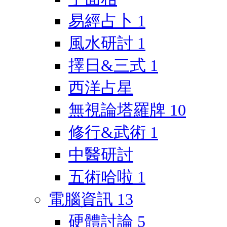
易經占卜
1
風水研討
1
擇日&三式
1
西洋占星
無視論塔羅牌
10
修行&武術
1
中醫研討
五術哈啦
1
電腦資訊
13
硬體討論
5