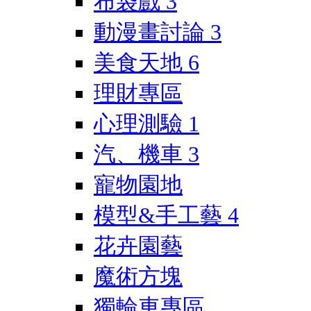
布袋戲
3
動漫畫討論
3
美食天地
6
理財專區
心理測驗
1
汽、機車
3
寵物園地
模型&手工藝
4
花卉園藝
魔術方塊
獨輪車專區