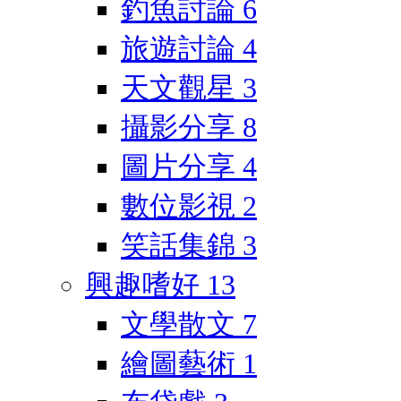
釣魚討論
6
旅遊討論
4
天文觀星
3
攝影分享
8
圖片分享
4
數位影視
2
笑話集錦
3
興趣嗜好
13
文學散文
7
繪圖藝術
1