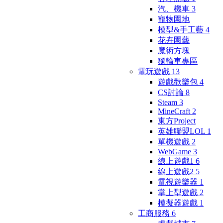
汽、機車
3
寵物園地
模型&手工藝
4
花卉園藝
魔術方塊
獨輪車專區
電玩遊戲
13
遊戲歡樂包
4
CS討論
8
Steam
3
MineCraft
2
東方Project
英雄聯盟LOL
1
單機遊戲
2
WebGame
3
線上遊戲1
6
線上遊戲2
5
電視遊樂器
1
掌上型遊戲
2
模擬器遊戲
1
工商服務
6