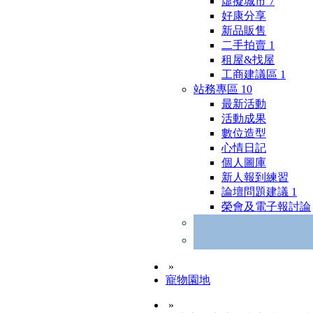
虛擬城市
7
好康分享
新品販售
二手拍賣
1
租屋&找屋
工商建議區
1
站務專區
10
最新活動
活動成果
數位造型
心情日記
個人圖庫
新人報到練習
論壇問題建議
1
榮會及電子報討論
»
寵物園地
»