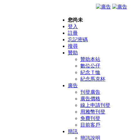
您尚未
登入
註冊
忘記密碼
搜尋
贊助
贊助本站
數位公仔
紀念Ｔ恤
紀念馬克杯
廣告
刊登廣告
廣告價格
線上申請刊登
用雅幣刊登
免費刊登
目前客戶
簡訊
簡訊說明