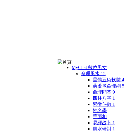
MyChat 數位男女
命理風水
15
星僑五術軟體
4
葫蘆墩命理網
5
命理問答
9
四柱八字
1
紫微斗數
1
姓名學
手面相
易經占卜
1
風水研討
1