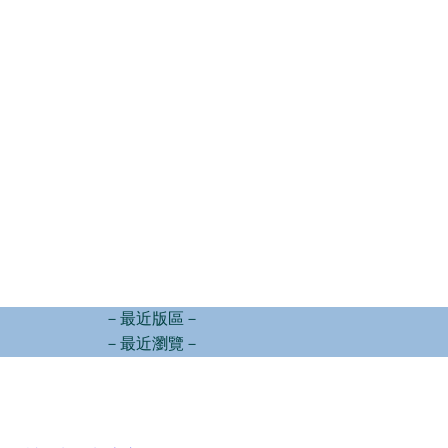
－最近版區－
－最近瀏覽－