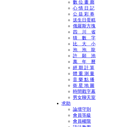
數 位 畫 廊
心 情 日 記
公 益 彩 券
送生日蛋糕
俄羅斯方塊
四 川 省
猜 數 字
比 大 小
泡 泡 龍
許 願 池
萬 年 曆
經 期 計 算
體 重 測 量
音 樂 點 播
衛 星 地 圖
時間戳字幕
男女聊天室
求助
論壇守則
會員等級
會員權限