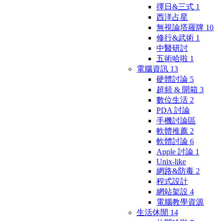
擇日&三式
1
西洋占星
無視論塔羅牌
10
修行&武術
1
中醫研討
五術哈啦
1
電腦資訊
13
硬體討論
5
超頻 & 開箱
3
數位生活
2
PDA 討論
手機討論區
軟體推薦
2
軟體討論
6
Apple 討論
1
Unix-like
網路&防毒
2
程式設計
網站架設
4
電腦教學資源
生活休閒
14