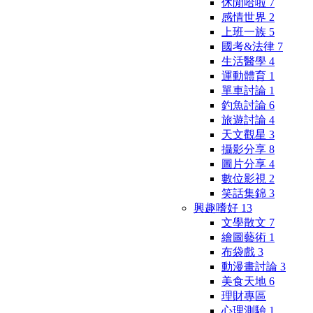
休閒哈啦
7
感情世界
2
上班一族
5
國考&法律
7
生活醫學
4
運動體育
1
單車討論
1
釣魚討論
6
旅遊討論
4
天文觀星
3
攝影分享
8
圖片分享
4
數位影視
2
笑話集錦
3
興趣嗜好
13
文學散文
7
繪圖藝術
1
布袋戲
3
動漫畫討論
3
美食天地
6
理財專區
心理測驗
1