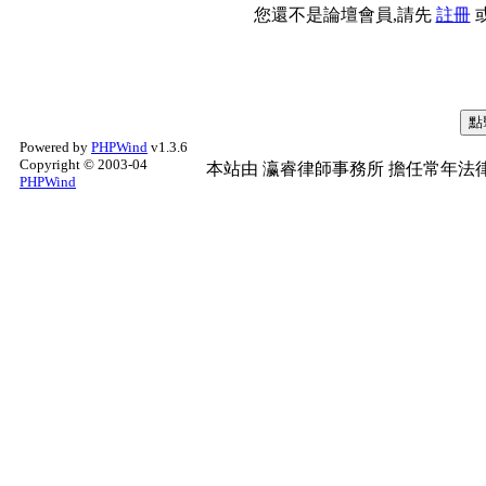
您還不是論壇會員,請先
註冊
Powered by
PHPWind
v1.3.6
Copyright © 2003-04
本站由
瀛睿律師事務所
擔任常年法律
PHPWind