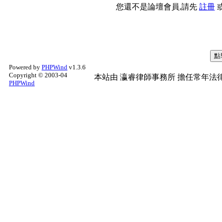
您還不是論壇會員,請先
註冊
Powered by
PHPWind
v1.3.6
Copyright © 2003-04
本站由
瀛睿律師事務所
擔任常年法律
PHPWind