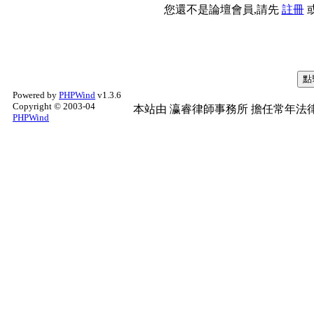
您還不是論壇會員,請先
註冊
Powered by
PHPWind
v1.3.6
Copyright © 2003-04
本站由
瀛睿律師事務所
擔任常年法律
PHPWind