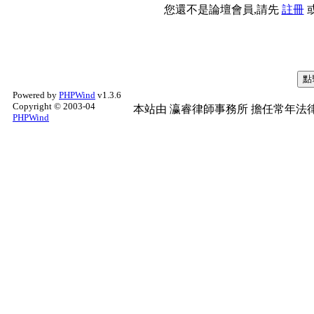
您還不是論壇會員,請先
註冊
Powered by
PHPWind
v1.3.6
Copyright © 2003-04
本站由
瀛睿律師事務所
擔任常年法律
PHPWind