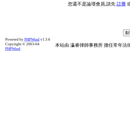
您還不是論壇會員,請先
註冊
Powered by
PHPWind
v1.3.6
Copyright © 2003-04
本站由
瀛睿律師事務所
擔任常年法律
PHPWind