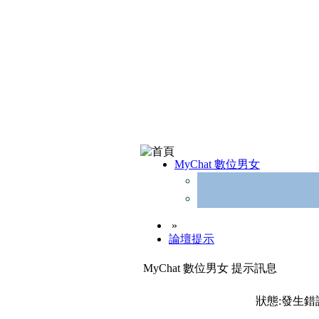
MyChat 數位男女
»
論壇提示
MyChat 數位男女 提示訊息
狀態:發生錯誤