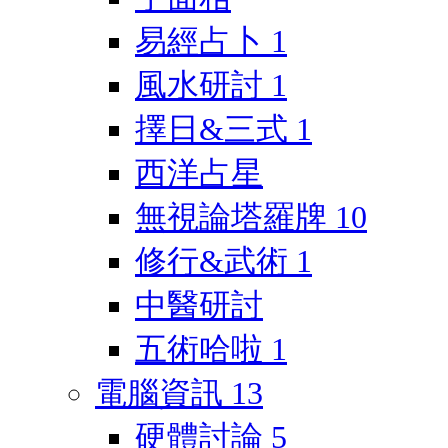
易經占卜
1
風水研討
1
擇日&三式
1
西洋占星
無視論塔羅牌
10
修行&武術
1
中醫研討
五術哈啦
1
電腦資訊
13
硬體討論
5