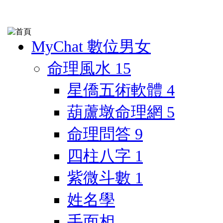
MyChat 數位男女
命理風水
15
星僑五術軟體
4
葫蘆墩命理網
5
命理問答
9
四柱八字
1
紫微斗數
1
姓名學
手面相