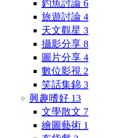
釣魚討論
6
旅遊討論
4
天文觀星
3
攝影分享
8
圖片分享
4
數位影視
2
笑話集錦
3
興趣嗜好
13
文學散文
7
繪圖藝術
1