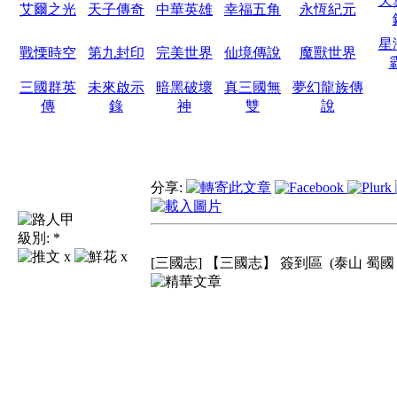
天
艾爾之光
天子傳奇
中華英雄
幸福五角
永恆紀元
星
戰慄時空
第九封印
完美世界
仙境傳說
魔獸世界
三國群英
未來啟示
暗黑破壞
真三國無
夢幻龍族傳
傳
錄
神
雙
說
分享:
級別:
*
x
x
[三國志] 【三國志】 簽到區
(泰山 蜀