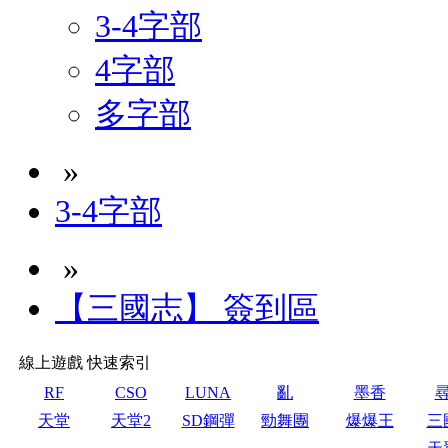
3-4字部
4字部
多字部
»
3-4字部
»
【三國志】 簽到區
線上遊戲 快速索引
RF
CSO
LUNA
亂
墨香
天堂
天堂2
SD鋼彈
勁舞團
爆爆王
三