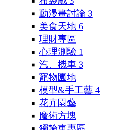
布袋戲
3
動漫畫討論
3
美食天地
6
理財專區
心理測驗
1
汽、機車
3
寵物園地
模型&手工藝
4
花卉園藝
魔術方塊
獨輪車專區