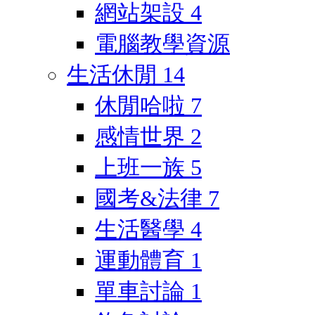
網站架設
4
電腦教學資源
生活休閒
14
休閒哈啦
7
感情世界
2
上班一族
5
國考&法律
7
生活醫學
4
運動體育
1
單車討論
1