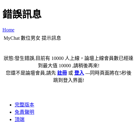
錯誤訊息
Home
MyChat 數位男女 提示訊息
狀態:發生錯誤,目前有 10000 人上線，論壇上線會員數已經達
到最大值 10000 ,請稍後再來!
您還不是論壇會員,請先
註冊
或
登入
---同時頁面將在5秒後
跳到登入界面!
完整版本
免責聲明
頂端