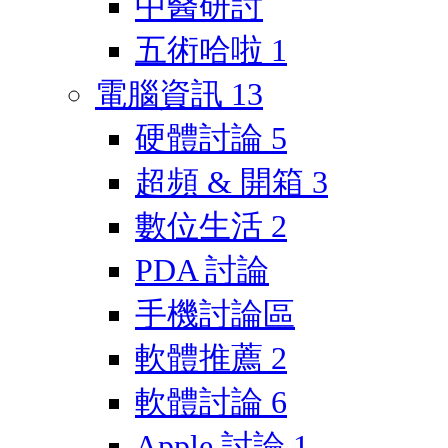
中醫研討
五術哈啦
1
電腦資訊
13
硬體討論
5
超頻 & 開箱
3
數位生活
2
PDA 討論
手機討論區
軟體推薦
2
軟體討論
6
Apple 討論
1