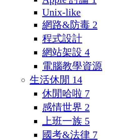
Unix-like
網路&防毒
2
程式設計
網站架設
4
電腦教學資源
生活休閒
14
休閒哈啦
7
感情世界
2
上班一族
5
國考&法律
7