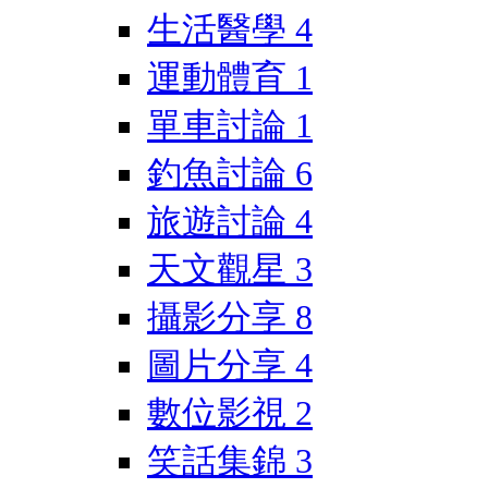
生活醫學
4
運動體育
1
單車討論
1
釣魚討論
6
旅遊討論
4
天文觀星
3
攝影分享
8
圖片分享
4
數位影視
2
笑話集錦
3