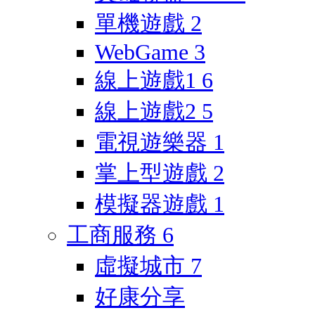
單機遊戲
2
WebGame
3
線上遊戲1
6
線上遊戲2
5
電視遊樂器
1
掌上型遊戲
2
模擬器遊戲
1
工商服務
6
虛擬城市
7
好康分享