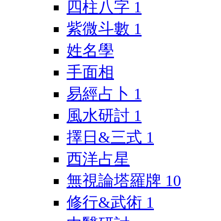
四柱八字
1
紫微斗數
1
姓名學
手面相
易經占卜
1
風水研討
1
擇日&三式
1
西洋占星
無視論塔羅牌
10
修行&武術
1