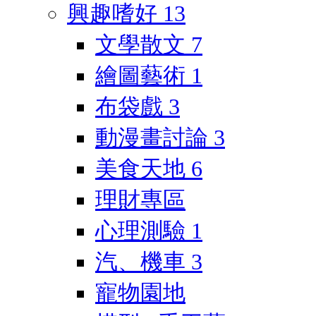
興趣嗜好
13
文學散文
7
繪圖藝術
1
布袋戲
3
動漫畫討論
3
美食天地
6
理財專區
心理測驗
1
汽、機車
3
寵物園地