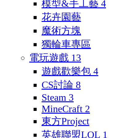
模型&手工藝
4
花卉園藝
魔術方塊
獨輪車專區
電玩遊戲
13
遊戲歡樂包
4
CS討論
8
Steam
3
MineCraft
2
東方Project
英雄聯盟LOL
1