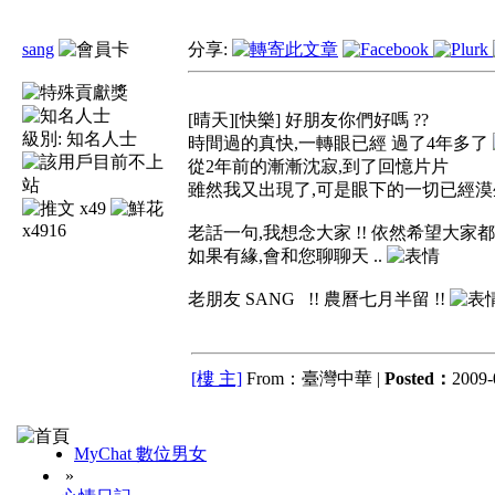
sang
分享:
[晴天][快樂] 好朋友你們好嗎 ??
級別:
知名人士
時間過的真快,一轉眼已經 過了4年多了
從2年前的漸漸沈寂,到了回憶片片
雖然我又出現了,可是眼下的一切已經
x49
x4916
老話一句,我想念大家 !! 依然希望大家都好
如果有緣,會和您聊聊天 ..
老朋友 SANG !! 農曆七月半留 !!
[樓 主]
From：臺灣中華 |
Posted：
2009-
MyChat 數位男女
»