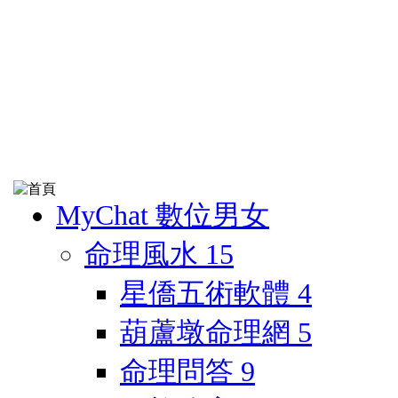
MyChat 數位男女
命理風水
15
星僑五術軟體
4
葫蘆墩命理網
5
命理問答
9